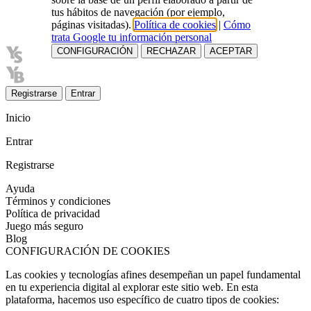
tus hábitos de navegación (por ejemplo,
páginas visitadas).
Política de cookies
|
Cómo
trata Google tu información personal
CONFIGURACIÓN
RECHAZAR
ACEPTAR
Registrarse
Entrar
Inicio
Entrar
Registrarse
Ayuda
Términos y condiciones
Política de privacidad
Juego más seguro
Blog
CONFIGURACIÓN DE COOKIES
Las cookies y tecnologías afines desempeñan un papel fundamental
en tu experiencia digital al explorar este sitio web. En esta
plataforma, hacemos uso específico de cuatro tipos de cookies: