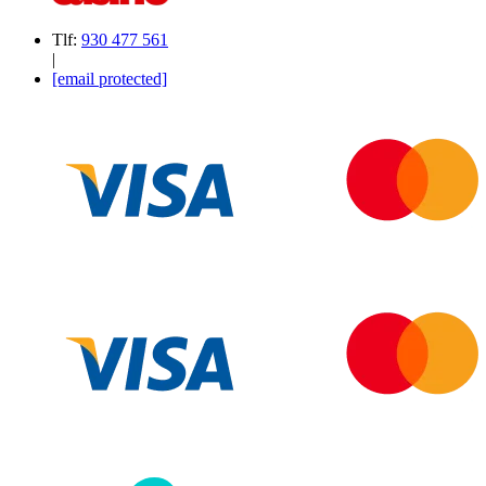
Tlf:
930 477 561
|
[email protected]