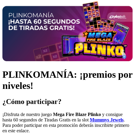
PLINKOMANÍA: ¡premios por
niveles!
¿Cómo participar?
¡Disfruta de nuestro juego
Mega Fire Blaze Plinko
y consigue
hasta 60 segundos de Tiradas Gratis en la slot
Mummys Jewels
.
Para poder participar en esta promoción deberás inscribirte primero
en este enlace.