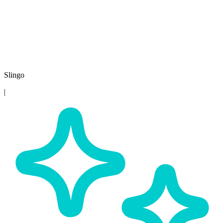
Slingo
|