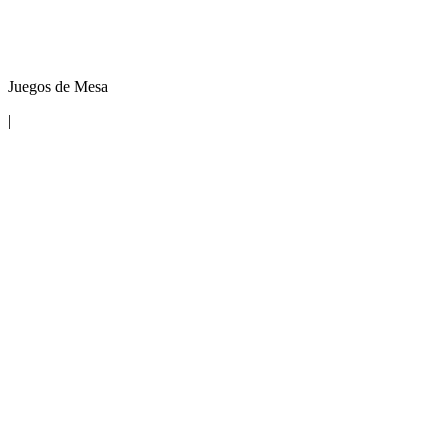
Juegos de Mesa
|