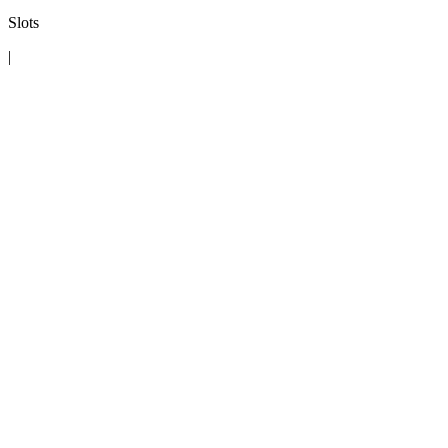
Slots
|