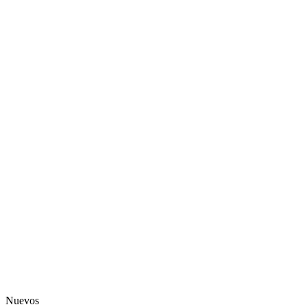
Nuevos