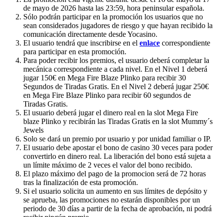
de mayo de 2026 hasta las 23:59, hora peninsular española.
Sólo podrán participar en la promoción los usuarios que no
sean considerados jugadores de riesgo y que hayan recibido la
comunicación directamente desde Yocasino.
El usuario tendrá que inscribirse en el
enlace
correspondiente
para participar en esta promoción.
Para poder recibir los premios, el usuario deberá completar la
mecánica correspondiente a cada nivel. En el Nivel 1 deberá
jugar 150€ en Mega Fire Blaze Plinko para recibir 30
Segundos de Tiradas Gratis. En el Nivel 2 deberá jugar 250€
en Mega Fire Blaze Plinko para recibir 60 segundos de
Tiradas Gratis.
El usuario deberá jugar el dinero real en la slot Mega Fire
blaze Plinko y recibirán las Tiradas Gratis en la slot Mummy´s
Jewels
Solo se dará un premio por usuario y por unidad familiar o IP.
El usuario debe apostar el bono de casino 30 veces para poder
convertirlo en dinero real. La liberación del bono está sujeta a
un límite máximo de 2 veces el valor del bono recibido.
El plazo máximo del pago de la promocion será de 72 horas
tras la finalización de esta promoción.
Si el usuario solicita un aumento en sus límites de depósito y
se aprueba, las promociones no estarán disponibles por un
periodo de 30 días a partir de la fecha de aprobación, ni podrá