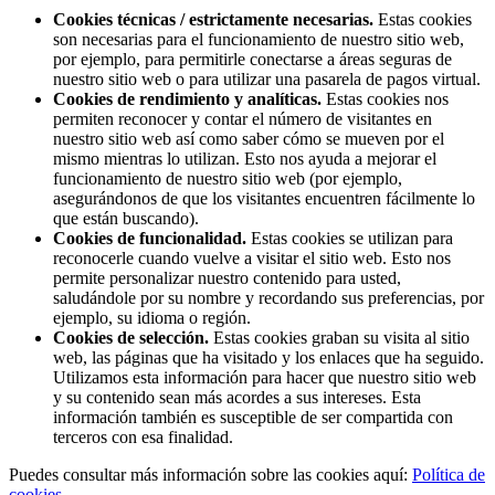
Cookies técnicas / estrictamente necesarias.
Estas cookies
son necesarias para el funcionamiento de nuestro sitio web,
por ejemplo, para permitirle conectarse a áreas seguras de
nuestro sitio web o para utilizar una pasarela de pagos virtual.
Cookies de rendimiento y analíticas.
Estas cookies nos
permiten reconocer y contar el número de visitantes en
nuestro sitio web así como saber cómo se mueven por el
mismo mientras lo utilizan. Esto nos ayuda a mejorar el
funcionamiento de nuestro sitio web (por ejemplo,
asegurándonos de que los visitantes encuentren fácilmente lo
que están buscando).
Cookies de funcionalidad.
Estas cookies se utilizan para
reconocerle cuando vuelve a visitar el sitio web. Esto nos
permite personalizar nuestro contenido para usted,
saludándole por su nombre y recordando sus preferencias, por
ejemplo, su idioma o región.
Cookies de selección.
Estas cookies graban su visita al sitio
web, las páginas que ha visitado y los enlaces que ha seguido.
Utilizamos esta información para hacer que nuestro sitio web
y su contenido sean más acordes a sus intereses. Esta
información también es susceptible de ser compartida con
terceros con esa finalidad.
Puedes consultar más información sobre las cookies aquí:
Política de
cookies