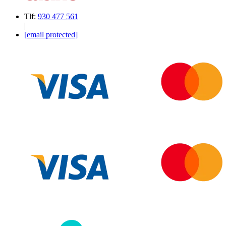
Tlf:
930 477 561
|
[email protected]