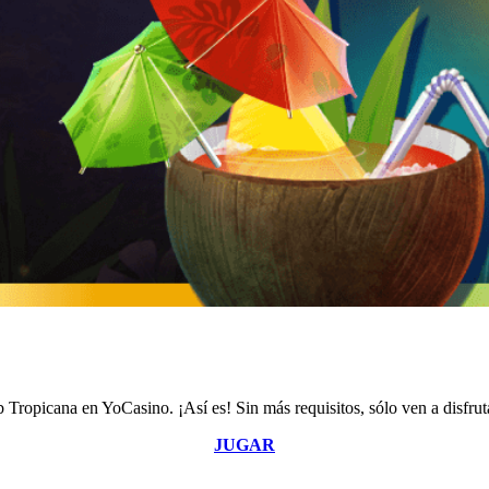
b Tropicana en YoCasino. ¡Así es! Sin más requisitos, sólo ven a disfrut
JUGAR