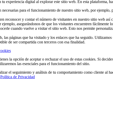
u experiencia digital al explorar este sitio web. En esta plataforma, h
 necesarias para el funcionamiento de nuestro sitio web, por ejemplo, pa
en reconocer y contar el número de visitantes en nuestro sitio web así
r ejemplo, asegurándonos de que los visitantes encuentren fácilmente l
nocerle cuando vuelve a visitar el sitio web. Esto nos permite personali
eb, las páginas que ha visitado y los enlaces que ha seguido. Utilizamo
tible de ser compartida con terceros con esa finalidad.
cookies
ienes la opción de aceptar o rechazar el uso de estas cookies. Si decide
ilizaremos las esenciales para el funcionamiento del sitio.
lizar el seguimiento y análisis de tu comportamiento como cliente al hac
a
Política de Privacidad