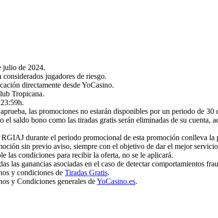
 julio de 2024.
n considerados jugadores de riesgo.
nicación directamente desde YoCasino.
Club Tropicana.
 23:59h.
e aprueba, las promociones no estarán disponibles por un periodo de 30 d
tanto el saldo bono como las tiradas gratis serán eliminadas de su cuenta
el RGIAJ durante el periodo promocional de esta promoción conlleva la p
oción sin previo aviso, siempre con el objetivo de dar el mejor servicio
 las condiciones para recibir la oferta, no se le aplicará.
odas las ganancias asociadas en el caso de detectar comportamientos fra
nos y condiciones de
Tiradas Gratis
.
nos y Condiciones generales de
YoCasino.es
.