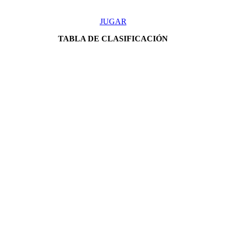
JUGAR
TABLA DE CLASIFICACIÓN