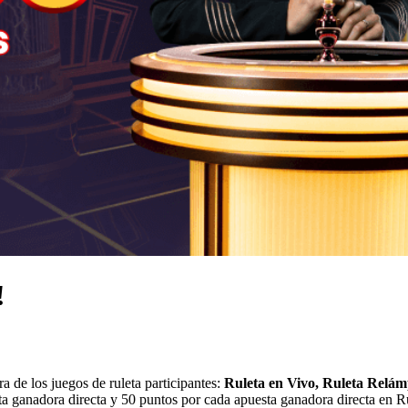
!
a de los juegos de ruleta participantes:
Ruleta en Vivo, Ruleta Relám
a ganadora directa y 50 puntos por cada apuesta ganadora directa en Rul