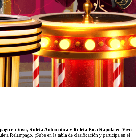
pago en Vivo, Ruleta Automática y Ruleta Bola Rápida en Vivo
.
eta Relámpago. ¡Sube en la tabla de clasificación y participa en el