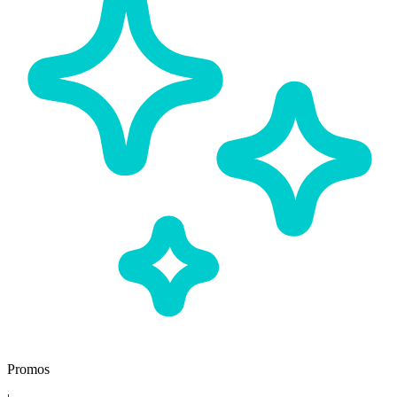
Promos