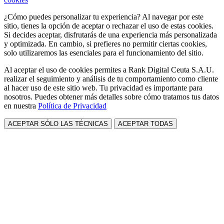
¿Cómo puedes personalizar tu experiencia? Al navegar por este
sitio, tienes la opción de aceptar o rechazar el uso de estas cookies.
Si decides aceptar, disfrutarás de una experiencia más personalizada
y optimizada. En cambio, si prefieres no permitir ciertas cookies,
solo utilizaremos las esenciales para el funcionamiento del sitio.
Al aceptar el uso de cookies permites a Rank Digital Ceuta S.A.U.
realizar el seguimiento y análisis de tu comportamiento como cliente
al hacer uso de este sitio web. Tu privacidad es importante para
nosotros. Puedes obtener más detalles sobre cómo tratamos tus datos
en nuestra
Política de Privacidad
ACEPTAR SÓLO LAS TÉCNICAS
ACEPTAR TODAS