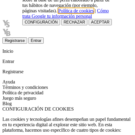
tus hábitos de navegación (por ejemplo,
páginas visitadas).
Política de cookies
|
Cómo
trata Google tu información personal
CONFIGURACIÓN
RECHAZAR
ACEPTAR
Registrarse
Entrar
Inicio
Entrar
Registrarse
Ayuda
Términos y condiciones
Política de privacidad
Juego más seguro
Blog
CONFIGURACIÓN DE COOKIES
Las cookies y tecnologías afines desempeñan un papel fundamental
en tu experiencia digital al explorar este sitio web. En esta
plataforma, hacemos uso específico de cuatro tipos de cookies: