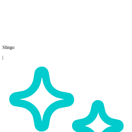
Slingo
|