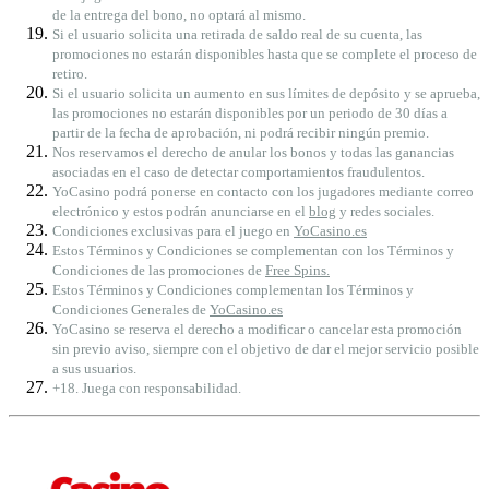
de la entrega del bono, no optará al mismo.
Si el usuario solicita una retirada de saldo real de su cuenta, las
promociones no estarán disponibles hasta que se complete el proceso de
retiro.
Si el usuario solicita un aumento en sus límites de depósito y se aprueba,
las promociones no estarán disponibles por un periodo de 30 días a
partir de la fecha de aprobación, ni podrá recibir ningún premio.
Nos reservamos el derecho de anular los bonos y todas las ganancias
asociadas en el caso de detectar comportamientos fraudulentos.
YoCasino podrá ponerse en contacto con los jugadores mediante correo
electrónico y estos podrán anunciarse en el
blog
y redes sociales.
Condiciones exclusivas para el juego en
YoCasino.es
Estos Términos y Condiciones se complementan con los Términos y
Condiciones de las promociones de
Free Spins.
Estos Términos y Condiciones complementan los Términos y
Condiciones Generales de
YoCasino.es
YoCasino se reserva el derecho a modificar o cancelar esta promoción
sin previo aviso, siempre con el objetivo de dar el mejor servicio posible
a sus usuarios.
+18. Juega con responsabilidad.