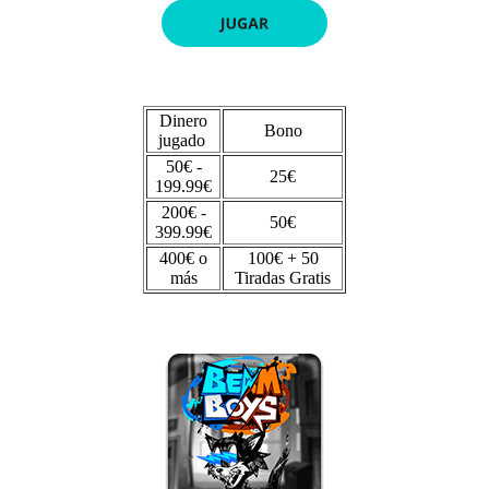
Dinero
Bono
jugado
50€ -
25€
199.99€
200€ -
50€
399.99€
400€ o
100€ + 50
más
Tiradas Gratis