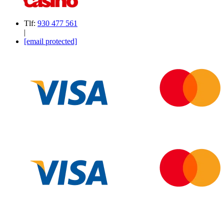
Tlf:
930 477 561
|
[email protected]