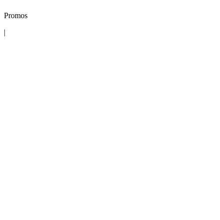
Promos
|