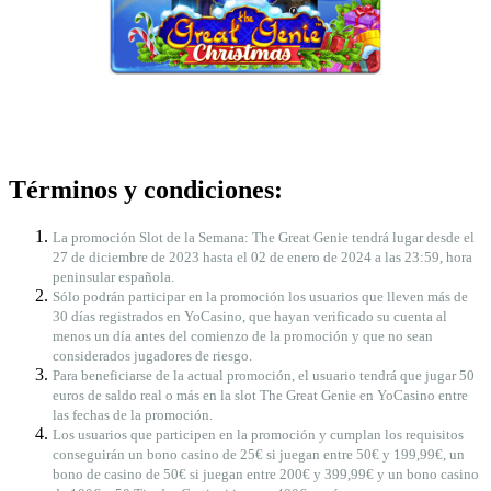
Términos y condiciones:
La promoción Slot de la Semana: The Great Genie tendrá lugar desde el
27 de diciembre de 2023 hasta el 02 de enero de 2024 a las 23:59, hora
peninsular española.
Sólo podrán participar en la promoción los usuarios que lleven más de
30 días registrados en YoCasino, que hayan verificado su cuenta al
menos un día antes del comienzo de la promoción y que no sean
considerados jugadores de riesgo.
Para beneficiarse de la actual promoción, el usuario tendrá que jugar 50
euros de saldo real o más en la slot The Great Genie en YoCasino entre
las fechas de la promoción.
Los usuarios que participen en la promoción y cumplan los requisitos
conseguirán un bono casino de 25€ si juegan entre 50€ y 199,99€, un
bono de casino de 50€ si juegan entre 200€ y 399,99€ y un bono casino