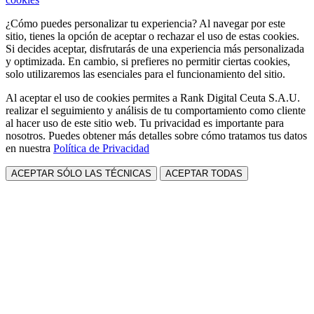
¿Cómo puedes personalizar tu experiencia? Al navegar por este
sitio, tienes la opción de aceptar o rechazar el uso de estas cookies.
Si decides aceptar, disfrutarás de una experiencia más personalizada
y optimizada. En cambio, si prefieres no permitir ciertas cookies,
solo utilizaremos las esenciales para el funcionamiento del sitio.
Al aceptar el uso de cookies permites a Rank Digital Ceuta S.A.U.
realizar el seguimiento y análisis de tu comportamiento como cliente
al hacer uso de este sitio web. Tu privacidad es importante para
nosotros. Puedes obtener más detalles sobre cómo tratamos tus datos
en nuestra
Política de Privacidad
ACEPTAR SÓLO LAS TÉCNICAS
ACEPTAR TODAS