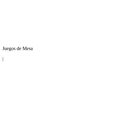
Juegos de Mesa
|