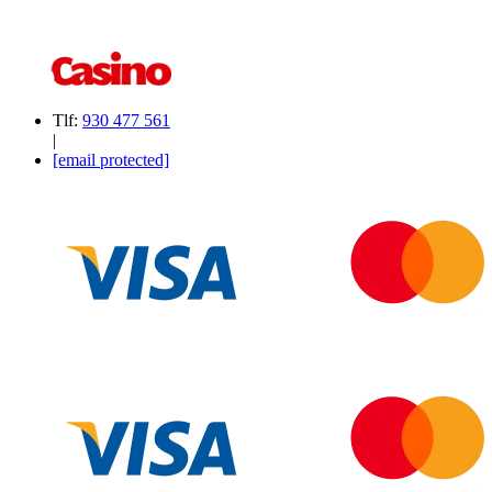
Tlf:
930 477 561
|
[email protected]