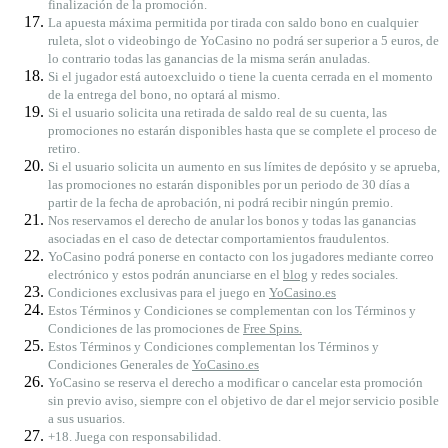
finalización de la promoción.
La apuesta máxima permitida por tirada con saldo bono en cualquier
ruleta, slot o videobingo de YoCasino no podrá ser superior a 5 euros, de
lo contrario todas las ganancias de la misma serán anuladas.
Si el jugador está autoexcluido o tiene la cuenta cerrada en el momento
de la entrega del bono, no optará al mismo.
Si el usuario solicita una retirada de saldo real de su cuenta, las
promociones no estarán disponibles hasta que se complete el proceso de
retiro.
Si el usuario solicita un aumento en sus límites de depósito y se aprueba,
las promociones no estarán disponibles por un periodo de 30 días a
partir de la fecha de aprobación, ni podrá recibir ningún premio.
Nos reservamos el derecho de anular los bonos y todas las ganancias
asociadas en el caso de detectar comportamientos fraudulentos.
YoCasino podrá ponerse en contacto con los jugadores mediante correo
electrónico y estos podrán anunciarse en el
blog
y redes sociales.
Condiciones exclusivas para el juego en
YoCasino.es
Estos Términos y Condiciones se complementan con los Términos y
Condiciones de las promociones de
Free Spins.
Estos Términos y Condiciones complementan los Términos y
Condiciones Generales de
YoCasino.es
YoCasino se reserva el derecho a modificar o cancelar esta promoción
sin previo aviso, siempre con el objetivo de dar el mejor servicio posible
a sus usuarios.
+18. Juega con responsabilidad.