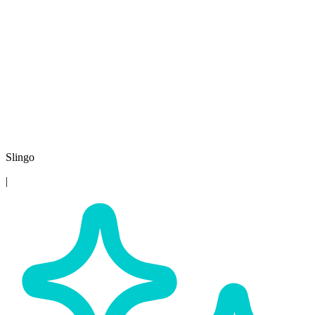
Slingo
|