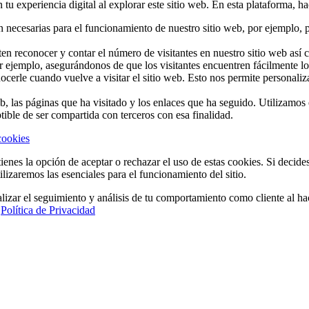
u experiencia digital al explorar este sitio web. En esta plataforma, h
 necesarias para el funcionamiento de nuestro sitio web, por ejemplo, pa
en reconocer y contar el número de visitantes en nuestro sitio web así
r ejemplo, asegurándonos de que los visitantes encuentren fácilmente l
nocerle cuando vuelve a visitar el sitio web. Esto nos permite personali
eb, las páginas que ha visitado y los enlaces que ha seguido. Utilizamo
tible de ser compartida con terceros con esa finalidad.
cookies
ienes la opción de aceptar o rechazar el uso de estas cookies. Si decide
ilizaremos las esenciales para el funcionamiento del sitio.
lizar el seguimiento y análisis de tu comportamiento como cliente al hac
a
Política de Privacidad