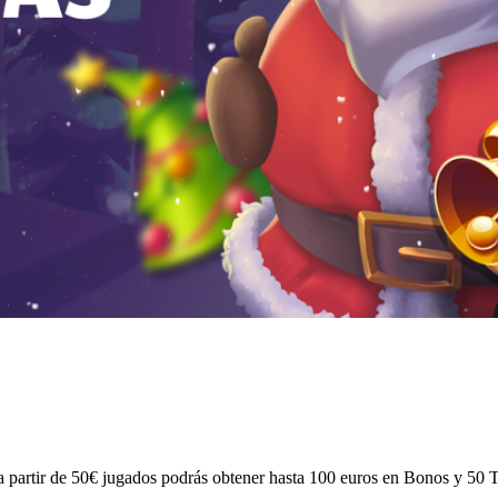
 partir de 50€ jugados podrás obtener hasta 100 euros en Bonos y 50 