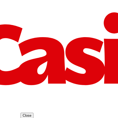
Close