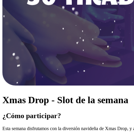
Xmas Drop - Slot de la semana
¿Cómo participar?
Esta semana disfrutamos con la diversión navideña de Xmas Drop, y a