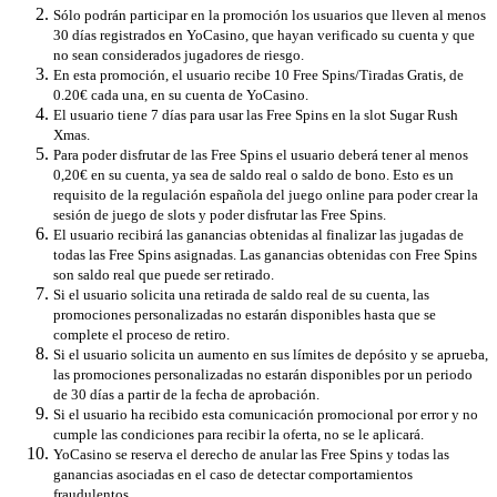
Sólo podrán participar en la promoción los usuarios que lleven al menos
30 días registrados en YoCasino, que hayan verificado su cuenta y que
no sean considerados jugadores de riesgo.
En esta promoción, el usuario recibe 10 Free Spins/Tiradas Gratis, de
0.20€ cada una, en su cuenta de YoCasino.
El usuario tiene 7 días para usar las Free Spins en la slot Sugar Rush
Xmas.
Para poder disfrutar de las Free Spins el usuario deberá tener al menos
0,20€ en su cuenta, ya sea de saldo real o saldo de bono. Esto es un
requisito de la regulación española del juego online para poder crear la
sesión de juego de slots y poder disfrutar las Free Spins.
El usuario recibirá las ganancias obtenidas al finalizar las jugadas de
todas las Free Spins asignadas. Las ganancias obtenidas con Free Spins
son saldo real que puede ser retirado.
Si el usuario solicita una retirada de saldo real de su cuenta, las
promociones personalizadas no estarán disponibles hasta que se
complete el proceso de retiro.
Si el usuario solicita un aumento en sus límites de depósito y se aprueba,
las promociones personalizadas no estarán disponibles por un periodo
de 30 días a partir de la fecha de aprobación.
Si el usuario ha recibido esta comunicación promocional por error y no
cumple las condiciones para recibir la oferta, no se le aplicará.
YoCasino se reserva el derecho de anular las Free Spins y todas las
ganancias asociadas en el caso de detectar comportamientos
fraudulentos.