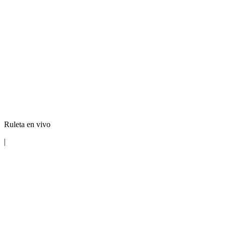
Ruleta en vivo
|