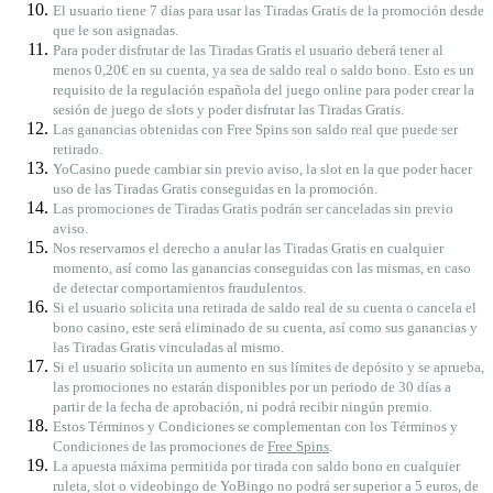
El usuario tiene 7 días para usar las Tiradas Gratis de la promoción desde
que le son asignadas.
Para poder disfrutar de las Tiradas Gratis el usuario deberá tener al
menos 0,20€ en su cuenta, ya sea de saldo real o saldo bono. Esto es un
requisito de la regulación española del juego online para poder crear la
sesión de juego de slots y poder disfrutar las Tiradas Gratis.
Las ganancias obtenidas con Free Spins son saldo real que puede ser
retirado.
YoCasino puede cambiar sin previo aviso, la slot en la que poder hacer
uso de las Tiradas Gratis conseguidas en la promoción.
Las promociones de Tiradas Gratis podrán ser canceladas sin previo
aviso.
Nos reservamos el derecho a anular las Tiradas Gratis en cualquier
momento, así como las ganancias conseguidas con las mismas, en caso
de detectar comportamientos fraudulentos.
Si el usuario solicita una retirada de saldo real de su cuenta o cancela el
bono casino, este será eliminado de su cuenta, así como sus ganancias y
las Tiradas Gratis vinculadas al mismo.
Si el usuario solicita un aumento en sus límites de depósito y se aprueba,
las promociones no estarán disponibles por un periodo de 30 días a
partir de la fecha de aprobación, ni podrá recibir ningún premio.
Estos Términos y Condiciones se complementan con los Términos y
Condiciones de las promociones de
Free Spins
.
La apuesta máxima permitida por tirada con saldo bono en cualquier
ruleta, slot o videobingo de YoBingo no podrá ser superior a 5 euros, de