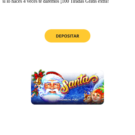
si lo haces 4 veces te daremos ¡100 Tiradas Gratis extra!