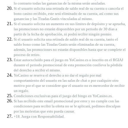
lo contrario todas las ganancias de la misma serán anuladas.
Si el usuario solicita una retirada de saldo real de su cuenta o cancela el
bono casino recibido, este será eliminado de su cuenta, así como sus
ganancias y las Tiradas Gratis vinculadas al mismo.
Si el usuario solicita un aumento en sus límites de depósito y se aprueba,
las promociones no estarán disponibles por un periodo de 30 días a
partir de la fecha de aprobación, ni podrá recibir ningún premio.
Si el usuario solicita una retirada de saldo real de su cuenta, tanto el
saldo bono como las Tiradas Gratis serán eliminadas de su cuenta,
además, las promociones no estarán disponibles hasta que se complete el
proceso de retiro.
Estar autoexcluido para el juego en YoCasino.es o inscrito en el RGIAJ
durante el periodo promocional de esta promoción conlleva la pérdida
del derecho a recibir el mismo.
YoCasino se reserva el derecho a no dar el regalo por mal
comportamiento del usuario en las salas de chat o por cualquier otro
motivo por el que se considere que el usuario no es merecedor de recibir
un regalo.
Condiciones exclusivas para el juego del bingo en YoCasino.es.
Si has recibido este email promocional por error y no cumple con las
condiciones para recibir la oferta no se le aplicará, pedimos disculpas
por las molestias que esto pueda causar.
+18. Juega con Responsabilidad.