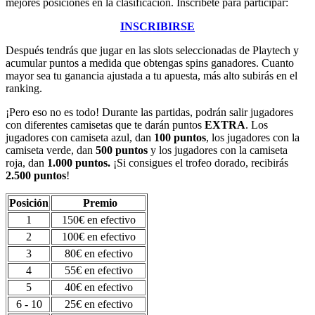
mejores posiciones en la clasificación. Inscríbete para participar:
INSCRIBIRSE
Después tendrás que jugar en las slots seleccionadas de Playtech y
acumular puntos a medida que obtengas spins ganadores. Cuanto
mayor sea tu ganancia ajustada a tu apuesta, más alto subirás en el
ranking.
¡Pero eso no es todo! Durante las partidas, podrán salir jugadores
con diferentes camisetas que te darán puntos
EXTRA
. Los
jugadores con camiseta azul, dan
100 puntos
, los jugadores con la
camiseta verde, dan
500 puntos
y los jugadores con la camiseta
roja, dan
1.000 puntos.
¡Si consigues el trofeo dorado, recibirás
2.500 puntos
!
Posición
Premio
1
150€ en efectivo
2
100€ en efectivo
3
80€ en efectivo
4
55€ en efectivo
5
40€ en efectivo
6 - 10
25€ en efectivo