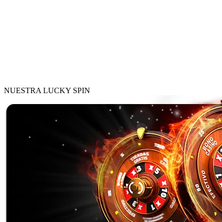
NUESTRA LUCKY SPIN