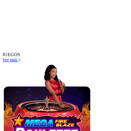
JUEGOS
Ver más