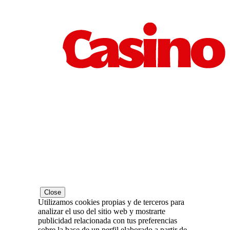
Close
Utilizamos cookies propias y de terceros para
analizar el uso del sitio web y mostrarte
publicidad relacionada con tus preferencias
sobre la base de un perfil elaborado a partir de