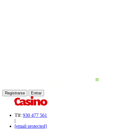
Registrarse
Entrar
Tlf:
930 477 561
|
[email protected]