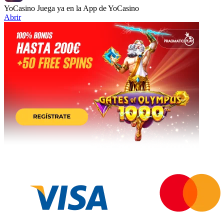
YoCasino
Juega ya en la App de YoCasino
Abrir