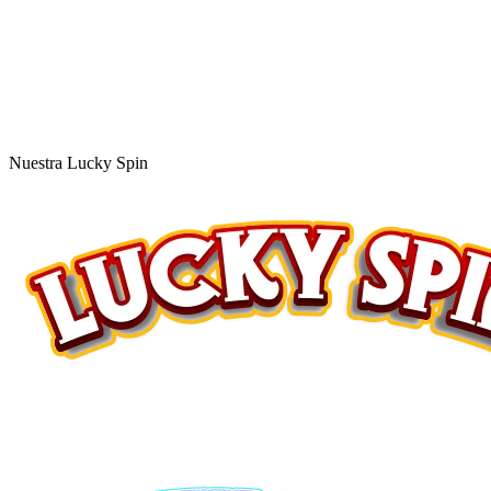
Nuestra Lucky Spin