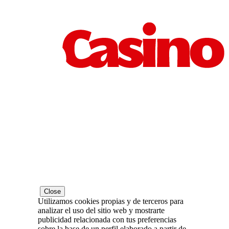
Close
Utilizamos cookies propias y de terceros para
analizar el uso del sitio web y mostrarte
publicidad relacionada con tus preferencias
sobre la base de un perfil elaborado a partir de