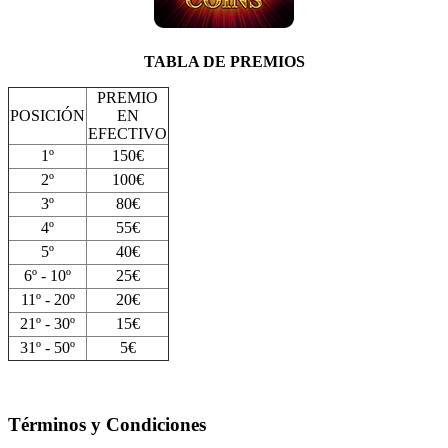
TABLA DE PREMIOS
PREMIO
POSICIÓN
EN
EFECTIVO
1º
150€
2º
100€
3º
80€
4º
55€
5º
40€
6º - 10º
25€
11º - 20º
20€
21º - 30º
15€
31º - 50º
5€
Términos y Condiciones