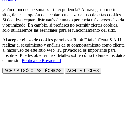
¿Cómo puedes personalizar tu experiencia? Al navegar por este
sitio, tienes la opción de aceptar o rechazar el uso de estas cookies.
Si decides aceptar, disfrutarás de una experiencia más personalizada
y optimizada. En cambio, si prefieres no permitir ciertas cookies,
solo utilizaremos las esenciales para el funcionamiento del sitio.
Al aceptar el uso de cookies permites a Rank Digital Ceuta S.A.U.
realizar el seguimiento y análisis de tu comportamiento como cliente
al hacer uso de este sitio web. Tu privacidad es importante para
nosotros. Puedes obtener más detalles sobre cómo tratamos tus datos
en nuestra
Política de Privacidad
ACEPTAR SÓLO LAS TÉCNICAS
ACEPTAR TODAS