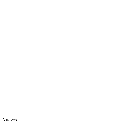
Nuevos
|