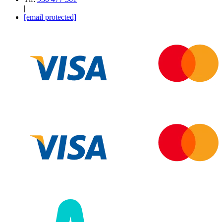
|
[email protected]