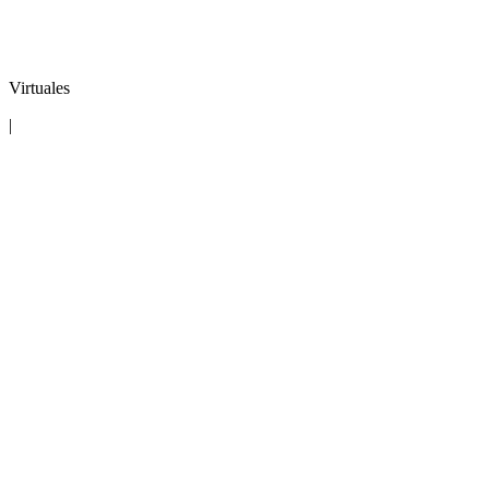
Virtuales
|