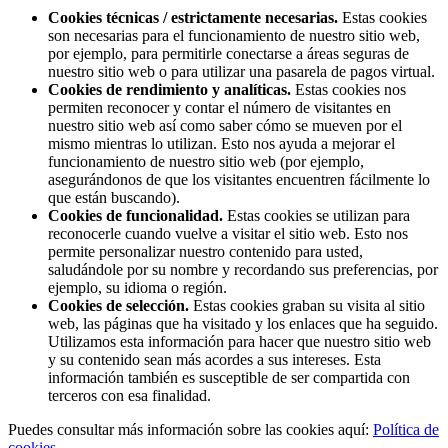
Cookies técnicas / estrictamente necesarias.
Estas cookies
son necesarias para el funcionamiento de nuestro sitio web,
por ejemplo, para permitirle conectarse a áreas seguras de
nuestro sitio web o para utilizar una pasarela de pagos virtual.
Cookies de rendimiento y analíticas.
Estas cookies nos
permiten reconocer y contar el número de visitantes en
nuestro sitio web así como saber cómo se mueven por el
mismo mientras lo utilizan. Esto nos ayuda a mejorar el
funcionamiento de nuestro sitio web (por ejemplo,
asegurándonos de que los visitantes encuentren fácilmente lo
que están buscando).
Cookies de funcionalidad.
Estas cookies se utilizan para
reconocerle cuando vuelve a visitar el sitio web. Esto nos
permite personalizar nuestro contenido para usted,
saludándole por su nombre y recordando sus preferencias, por
ejemplo, su idioma o región.
Cookies de selección.
Estas cookies graban su visita al sitio
web, las páginas que ha visitado y los enlaces que ha seguido.
Utilizamos esta información para hacer que nuestro sitio web
y su contenido sean más acordes a sus intereses. Esta
información también es susceptible de ser compartida con
terceros con esa finalidad.
Puedes consultar más información sobre las cookies aquí:
Política de
cookies