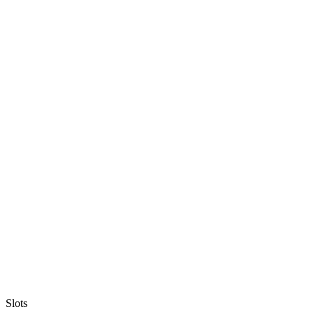
Slots