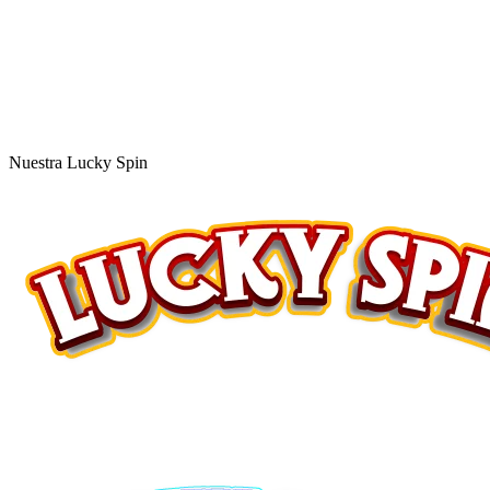
Nuestra Lucky Spin