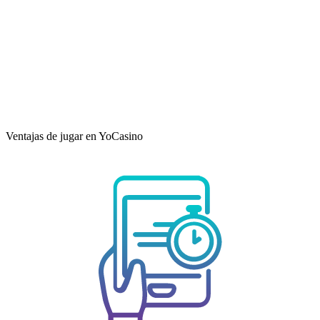
Ventajas de jugar en YoCasino