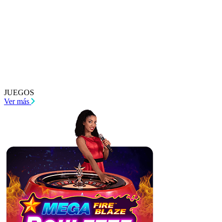
JUEGOS
Ver más