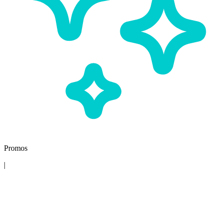
Promos
|