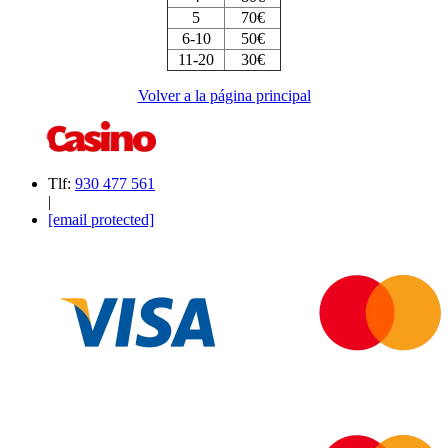
5
70€
6-10
50€
11-20
30€
Volver a la página principal
Tlf:
930 477 561
|
[email protected]