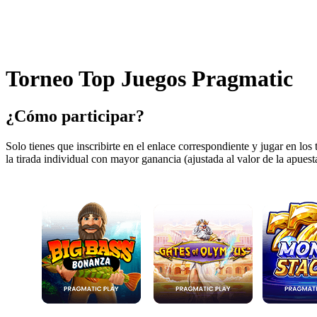
Torneo Top Juegos Pragmatic
¿Cómo participar?
Solo tienes que inscribirte en el enlace correspondiente y jugar en los
la tirada individual con mayor ganancia (ajustada al valor de la apuest