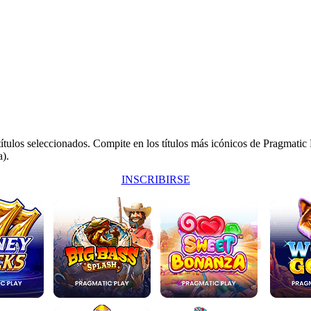
 títulos seleccionados. Compite en los títulos más icónicos de Pragmatic 
a).
INSCRIBIRSE