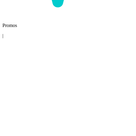
Promos
|