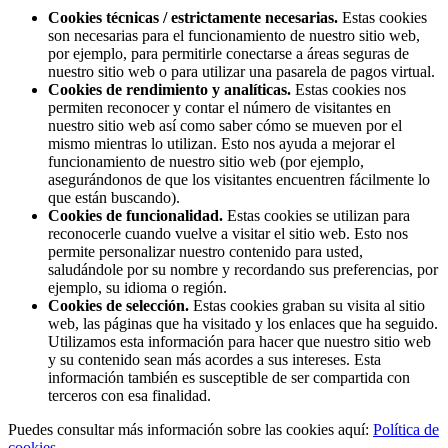
Cookies técnicas / estrictamente necesarias.
Estas cookies
son necesarias para el funcionamiento de nuestro sitio web,
por ejemplo, para permitirle conectarse a áreas seguras de
nuestro sitio web o para utilizar una pasarela de pagos virtual.
Cookies de rendimiento y analíticas.
Estas cookies nos
permiten reconocer y contar el número de visitantes en
nuestro sitio web así como saber cómo se mueven por el
mismo mientras lo utilizan. Esto nos ayuda a mejorar el
funcionamiento de nuestro sitio web (por ejemplo,
asegurándonos de que los visitantes encuentren fácilmente lo
que están buscando).
Cookies de funcionalidad.
Estas cookies se utilizan para
reconocerle cuando vuelve a visitar el sitio web. Esto nos
permite personalizar nuestro contenido para usted,
saludándole por su nombre y recordando sus preferencias, por
ejemplo, su idioma o región.
Cookies de selección.
Estas cookies graban su visita al sitio
web, las páginas que ha visitado y los enlaces que ha seguido.
Utilizamos esta información para hacer que nuestro sitio web
y su contenido sean más acordes a sus intereses. Esta
información también es susceptible de ser compartida con
terceros con esa finalidad.
Puedes consultar más información sobre las cookies aquí:
Política de
cookies