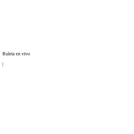
Ruleta en vivo
|