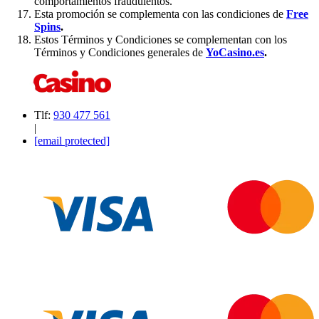
comportamientos fraudulentos.
Esta promoción se complementa con las condiciones de
Free
Spins
.
Estos Términos y Condiciones se complementan con los
Términos y Condiciones generales de
YoCasino.es
.
Tlf:
930 477 561
|
[email protected]