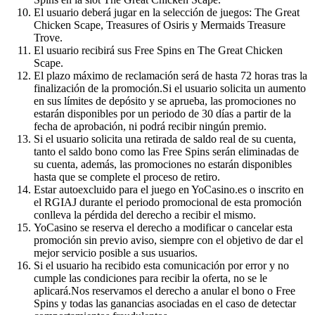
El usuario deberá jugar en la selección de juegos: The Great
Chicken Scape, Treasures of Osiris y Mermaids Treasure
Trove.
El usuario recibirá sus Free Spins en The Great Chicken
Scape.
El plazo máximo de reclamación será de hasta 72 horas tras la
finalización de la promoción.Si el usuario solicita un aumento
en sus límites de depósito y se aprueba, las promociones no
estarán disponibles por un periodo de 30 días a partir de la
fecha de aprobación, ni podrá recibir ningún premio.
Si el usuario solicita una retirada de saldo real de su cuenta,
tanto el saldo bono como las Free Spins serán eliminadas de
su cuenta, además, las promociones no estarán disponibles
hasta que se complete el proceso de retiro.
Estar autoexcluido para el juego en YoCasino.es o inscrito en
el RGIAJ durante el periodo promocional de esta promoción
conlleva la pérdida del derecho a recibir el mismo.
YoCasino se reserva el derecho a modificar o cancelar esta
promoción sin previo aviso, siempre con el objetivo de dar el
mejor servicio posible a sus usuarios.
Si el usuario ha recibido esta comunicación por error y no
cumple las condiciones para recibir la oferta, no se le
aplicará.Nos reservamos el derecho a anular el bono o Free
Spins y todas las ganancias asociadas en el caso de detectar