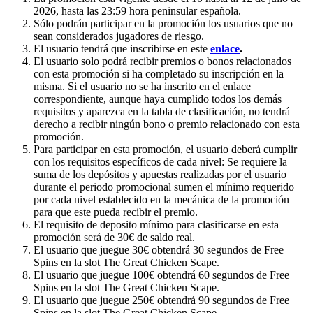
2026, hasta las 23:59 hora peninsular española.
Sólo podrán participar en la promoción los usuarios que no
sean considerados jugadores de riesgo.
El usuario tendrá que inscribirse en este
enlace
.
El usuario solo podrá recibir premios o bonos relacionados
con esta promoción si ha completado su inscripción en la
misma. Si el usuario no se ha inscrito en el enlace
correspondiente, aunque haya cumplido todos los demás
requisitos y aparezca en la tabla de clasificación, no tendrá
derecho a recibir ningún bono o premio relacionado con esta
promoción.
Para participar en esta promoción, el usuario deberá cumplir
con los requisitos específicos de cada nivel: Se requiere la
suma de los depósitos y apuestas realizadas por el usuario
durante el periodo promocional sumen el mínimo requerido
por cada nivel establecido en la mecánica de la promoción
para que este pueda recibir el premio.
El requisito de deposito mínimo para clasificarse en esta
promoción será de 30€ de saldo real.
El usuario que juegue 30€ obtendrá 30 segundos de Free
Spins en la slot The Great Chicken Scape.
El usuario que juegue 100€ obtendrá 60 segundos de Free
Spins en la slot The Great Chicken Scape.
El usuario que juegue 250€ obtendrá 90 segundos de Free
Spins en la slot The Great Chicken Scape.