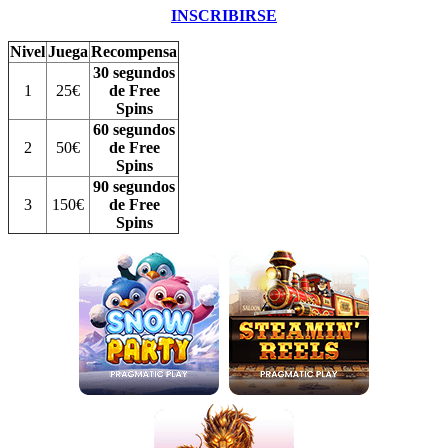
INSCRIBIRSE
Nivel
Juega
Recompensa
30 segundos
1
25€
de Free
Spins
60 segundos
2
50€
de Free
Spins
90 segundos
3
150€
de Free
Spins