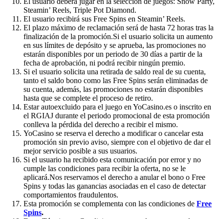
El usuario deberá jugar en la selección de juegos: Snow Party,
Steamin’ Reels, Triple Pot Diamond.
El usuario recibirá sus Free Spins en Steamin’ Reels.
El plazo máximo de reclamación será de hasta 72 horas tras la
finalización de la promoción.Si el usuario solicita un aumento
en sus límites de depósito y se aprueba, las promociones no
estarán disponibles por un periodo de 30 días a partir de la
fecha de aprobación, ni podrá recibir ningún premio.
Si el usuario solicita una retirada de saldo real de su cuenta,
tanto el saldo bono como las Free Spins serán eliminadas de
su cuenta, además, las promociones no estarán disponibles
hasta que se complete el proceso de retiro.
Estar autoexcluido para el juego en YoCasino.es o inscrito en
el RGIAJ durante el periodo promocional de esta promoción
conlleva la pérdida del derecho a recibir el mismo.
YoCasino se reserva el derecho a modificar o cancelar esta
promoción sin previo aviso, siempre con el objetivo de dar el
mejor servicio posible a sus usuarios.
Si el usuario ha recibido esta comunicación por error y no
cumple las condiciones para recibir la oferta, no se le
aplicará.Nos reservamos el derecho a anular el bono o Free
Spins y todas las ganancias asociadas en el caso de detectar
comportamientos fraudulentos.
Esta promoción se complementa con las condiciones de
Free
Spins
.