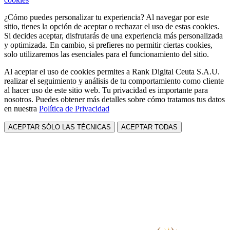
¿Cómo puedes personalizar tu experiencia? Al navegar por este
sitio, tienes la opción de aceptar o rechazar el uso de estas cookies.
Si decides aceptar, disfrutarás de una experiencia más personalizada
y optimizada. En cambio, si prefieres no permitir ciertas cookies,
solo utilizaremos las esenciales para el funcionamiento del sitio.
Al aceptar el uso de cookies permites a Rank Digital Ceuta S.A.U.
realizar el seguimiento y análisis de tu comportamiento como cliente
al hacer uso de este sitio web. Tu privacidad es importante para
nosotros. Puedes obtener más detalles sobre cómo tratamos tus datos
en nuestra
Política de Privacidad
ACEPTAR SÓLO LAS TÉCNICAS
ACEPTAR TODAS