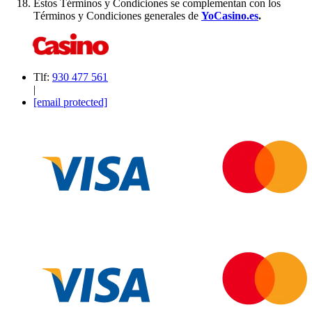
Estos Términos y Condiciones se complementan con los
Términos y Condiciones generales de
YoCasino.es
.
Tlf:
930 477 561
|
[email protected]