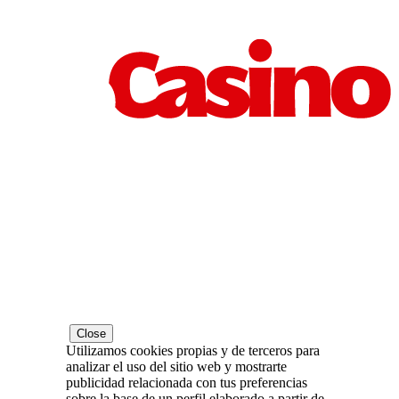
Close
Utilizamos cookies propias y de terceros para
analizar el uso del sitio web y mostrarte
publicidad relacionada con tus preferencias
sobre la base de un perfil elaborado a partir de