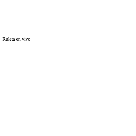
Ruleta en vivo
|