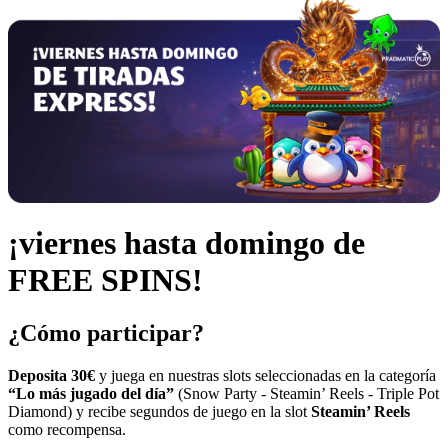
¡viernes hasta domingo de
FREE SPINS!
¿Cómo participar?
Deposita 30€
y juega en nuestras slots seleccionadas en la categoría
“Lo más jugado del día”
(Snow Party - Steamin’ Reels - Triple Pot
Diamond) y recibe segundos de juego en la slot
Steamin’ Reels
como recompensa.