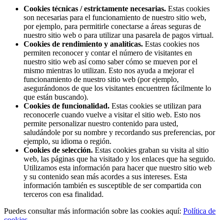
Cookies técnicas / estrictamente necesarias.
Estas cookies
son necesarias para el funcionamiento de nuestro sitio web,
por ejemplo, para permitirle conectarse a áreas seguras de
nuestro sitio web o para utilizar una pasarela de pagos virtual.
Cookies de rendimiento y analíticas.
Estas cookies nos
permiten reconocer y contar el número de visitantes en
nuestro sitio web así como saber cómo se mueven por el
mismo mientras lo utilizan. Esto nos ayuda a mejorar el
funcionamiento de nuestro sitio web (por ejemplo,
asegurándonos de que los visitantes encuentren fácilmente lo
que están buscando).
Cookies de funcionalidad.
Estas cookies se utilizan para
reconocerle cuando vuelve a visitar el sitio web. Esto nos
permite personalizar nuestro contenido para usted,
saludándole por su nombre y recordando sus preferencias, por
ejemplo, su idioma o región.
Cookies de selección.
Estas cookies graban su visita al sitio
web, las páginas que ha visitado y los enlaces que ha seguido.
Utilizamos esta información para hacer que nuestro sitio web
y su contenido sean más acordes a sus intereses. Esta
información también es susceptible de ser compartida con
terceros con esa finalidad.
Puedes consultar más información sobre las cookies aquí:
Política de
cookies