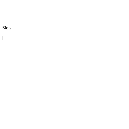
Slots
|