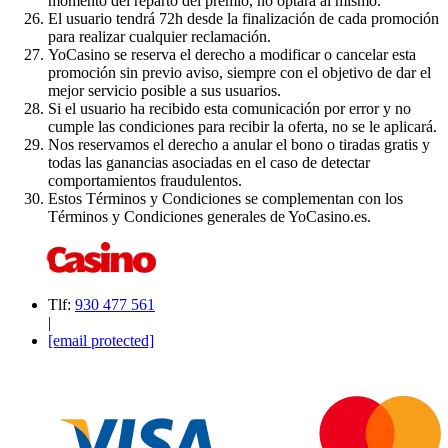
momento del reparto del premio, no optará al mismo.
El usuario tendrá 72h desde la finalización de cada promoción
para realizar cualquier reclamación.
YoCasino se reserva el derecho a modificar o cancelar esta
promoción sin previo aviso, siempre con el objetivo de dar el
mejor servicio posible a sus usuarios.
Si el usuario ha recibido esta comunicación por error y no
cumple las condiciones para recibir la oferta, no se le aplicará.
Nos reservamos el derecho a anular el bono o tiradas gratis y
todas las ganancias asociadas en el caso de detectar
comportamientos fraudulentos.
Estos Términos y Condiciones se complementan con los
Términos y Condiciones generales de YoCasino.es.
Tlf:
930 477 561
|
[email protected]