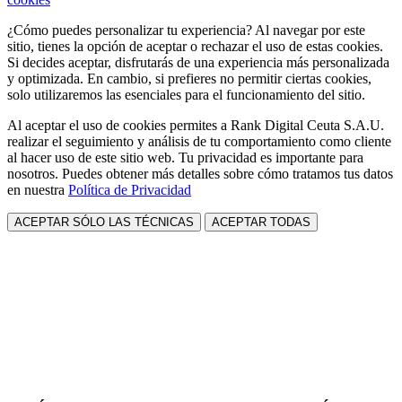
¿Cómo puedes personalizar tu experiencia? Al navegar por este
sitio, tienes la opción de aceptar o rechazar el uso de estas cookies.
Si decides aceptar, disfrutarás de una experiencia más personalizada
y optimizada. En cambio, si prefieres no permitir ciertas cookies,
solo utilizaremos las esenciales para el funcionamiento del sitio.
Al aceptar el uso de cookies permites a Rank Digital Ceuta S.A.U.
realizar el seguimiento y análisis de tu comportamiento como cliente
al hacer uso de este sitio web. Tu privacidad es importante para
nosotros. Puedes obtener más detalles sobre cómo tratamos tus datos
en nuestra
Política de Privacidad
ACEPTAR SÓLO LAS TÉCNICAS
ACEPTAR TODAS