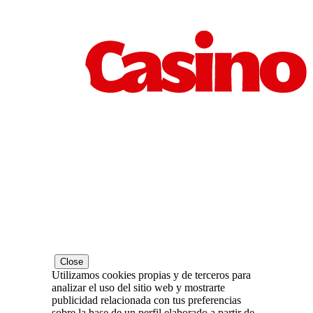
Close
Utilizamos cookies propias y de terceros para
analizar el uso del sitio web y mostrarte
publicidad relacionada con tus preferencias
sobre la base de un perfil elaborado a partir de