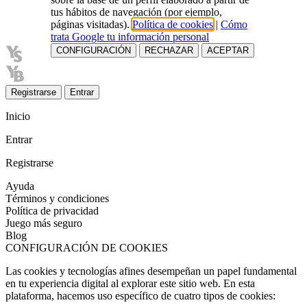
tus hábitos de navegación (por ejemplo,
páginas visitadas).
Política de cookies
|
Cómo
trata Google tu información personal
CONFIGURACIÓN
RECHAZAR
ACEPTAR
Registrarse
Entrar
Inicio
Entrar
Registrarse
Ayuda
Términos y condiciones
Política de privacidad
Juego más seguro
Blog
CONFIGURACIÓN DE COOKIES
Las cookies y tecnologías afines desempeñan un papel fundamental
en tu experiencia digital al explorar este sitio web. En esta
plataforma, hacemos uso específico de cuatro tipos de cookies: