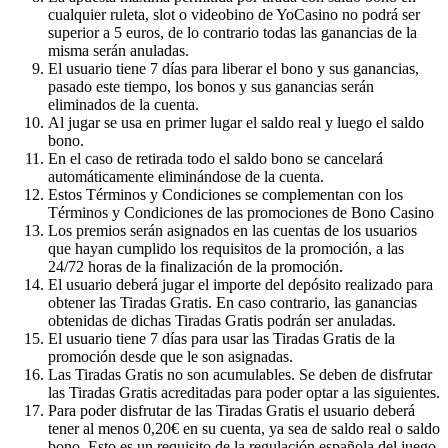
cualquier ruleta, slot o videobino de YoCasino no podrá ser
superior a 5 euros, de lo contrario todas las ganancias de la
misma serán anuladas.
El usuario tiene 7 días para liberar el bono y sus ganancias,
pasado este tiempo, los bonos y sus ganancias serán
eliminados de la cuenta.
Al jugar se usa en primer lugar el saldo real y luego el saldo
bono.
En el caso de retirada todo el saldo bono se cancelará
automáticamente eliminándose de la cuenta.
Estos Términos y Condiciones se complementan con los
Términos y Condiciones de las promociones de Bono Casino
Los premios serán asignados en las cuentas de los usuarios
que hayan cumplido los requisitos de la promoción, a las
24/72 horas de la finalización de la promoción.
El usuario deberá jugar el importe del depósito realizado para
obtener las Tiradas Gratis. En caso contrario, las ganancias
obtenidas de dichas Tiradas Gratis podrán ser anuladas.
El usuario tiene 7 días para usar las Tiradas Gratis de la
promoción desde que le son asignadas.
Las Tiradas Gratis no son acumulables. Se deben de disfrutar
las Tiradas Gratis acreditadas para poder optar a las siguientes.
Para poder disfrutar de las Tiradas Gratis el usuario deberá
tener al menos 0,20€ en su cuenta, ya sea de saldo real o saldo
bono. Esto es un requisito de la regulación española del juego