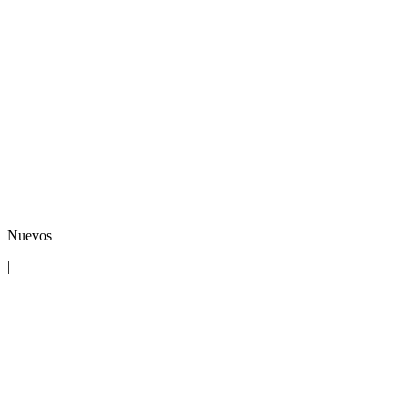
Nuevos
|