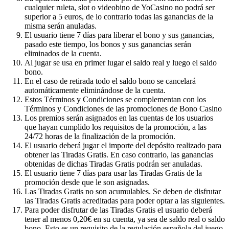
cualquier ruleta, slot o videobino de YoCasino no podrá ser
superior a 5 euros, de lo contrario todas las ganancias de la
misma serán anuladas.
El usuario tiene 7 días para liberar el bono y sus ganancias,
pasado este tiempo, los bonos y sus ganancias serán
eliminados de la cuenta.
Al jugar se usa en primer lugar el saldo real y luego el saldo
bono.
En el caso de retirada todo el saldo bono se cancelará
automáticamente eliminándose de la cuenta.
Estos Términos y Condiciones se complementan con los
Términos y Condiciones de las promociones de Bono Casino
Los premios serán asignados en las cuentas de los usuarios
que hayan cumplido los requisitos de la promoción, a las
24/72 horas de la finalización de la promoción.
El usuario deberá jugar el importe del depósito realizado para
obtener las Tiradas Gratis. En caso contrario, las ganancias
obtenidas de dichas Tiradas Gratis podrán ser anuladas.
El usuario tiene 7 días para usar las Tiradas Gratis de la
promoción desde que le son asignadas.
Las Tiradas Gratis no son acumulables. Se deben de disfrutar
las Tiradas Gratis acreditadas para poder optar a las siguientes.
Para poder disfrutar de las Tiradas Gratis el usuario deberá
tener al menos 0,20€ en su cuenta, ya sea de saldo real o saldo
bono. Esto es un requisito de la regulación española del juego