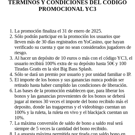
TÉRMINOS Y CONDICIONES DEL CÓDIGO
PROMOCIONAL YC3
La promoción finaliza el 31 de enero de 2025.
Sólo podrán participar en la promoción los usuarios que
lleven más de 30 días registrados en YoCasino, que hayan
verificado su cuenta y que no sean considerados jugadores de
riesgo.
Al hacer un depósito de 10 euros o más con el código YC3, el
usuario recibirá 100% extra de su depósito hasta 50€ y 100
Tiradas Gratis en la slot Big Bass Splash.
Sólo se dará un premio por usuario y por unidad familiar o IP.
El importe de los bonos y sus ganancias nunca podrán ser
retirado hasta haber cumplido las condiciones de liberación.
Las bases de la promoción establecen que, para liberar los
bonos y las ganancias provenientes de los bonos se deberá
jugar al menos 30 veces el importe del bono recibido más el
deposito, donde las tragaperras y el videobingo cuentan un
100% y la ruleta, la ruleta en vivo y el blackjack cuentan un
10%.
La máxima conversión de saldo de bono a saldo real será
siempre de 5 veces la cantidad del bono recibido.
La apuesta máxima permitida por tirada con saldo bono en