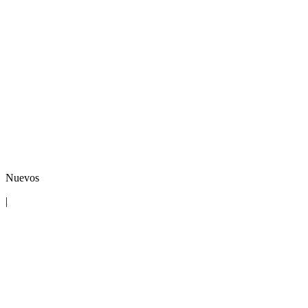
Nuevos
|