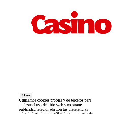
Close
Utilizamos cookies propias y de terceros para
analizar el uso del sitio web y mostrarte
publicidad relacionada con tus preferencias
sobre la base de un perfil elaborado a partir de