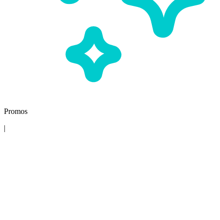
Promos
|