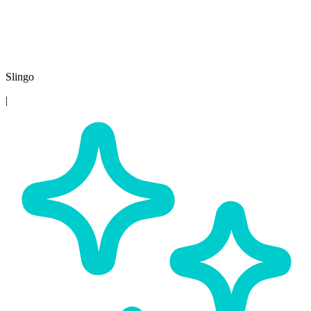
Slingo
|