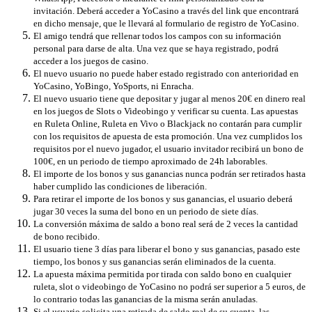
invitación. Deberá acceder a YoCasino a través del link que encontrará
en dicho mensaje, que le llevará al formulario de registro de YoCasino.
El amigo tendrá que rellenar todos los campos con su información
personal para darse de alta. Una vez que se haya registrado, podrá
acceder a los juegos de casino.
El nuevo usuario no puede haber estado registrado con anterioridad en
YoCasino, YoBingo, YoSports, ni Enracha.
El nuevo usuario tiene que depositar y jugar al menos 20€ en dinero real
en los juegos de Slots o Videobingo y verificar su cuenta. Las apuestas
en Ruleta Online, Ruleta en Vivo o Blackjack no contarán para cumplir
con los requisitos de apuesta de esta promoción. Una vez cumplidos los
requisitos por el nuevo jugador, el usuario invitador recibirá un bono de
100€, en un periodo de tiempo aproximado de 24h laborables.
El importe de los bonos y sus ganancias nunca podrán ser retirados hasta
haber cumplido las condiciones de liberación.
Para retirar el importe de los bonos y sus ganancias, el usuario deberá
jugar 30 veces la suma del bono en un periodo de siete días.
La conversión máxima de saldo a bono real será de 2 veces la cantidad
de bono recibido.
El usuario tiene 3 días para liberar el bono y sus ganancias, pasado este
tiempo, los bonos y sus ganancias serán eliminados de la cuenta.
La apuesta máxima permitida por tirada con saldo bono en cualquier
ruleta, slot o videobingo de YoCasino no podrá ser superior a 5 euros, de
lo contrario todas las ganancias de la misma serán anuladas.
Si el usuario solicita una retirada de saldo real de su cuenta, las