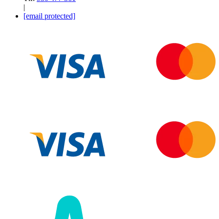
|
[email protected]