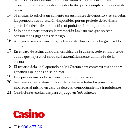
promociones no estarán disponibles hasta que se complete el proceso de
retiro.
Si el usuario solicita un aumento en sus límites de depósito y se aprueba,
las promociones no estarán disponibles por un periodo de 30 días a
partir de la fecha de aprobación, ni podrá recibir ningún premio.
Sólo podrán participar en la promoción los usuarios que no sean
considerados jugadores de riesgo.
Al jugar se usa en primer lugar el saldo de dinero real y luego el saldo de
bonos.
En el caso de retirar cualquier cantidad de la cuenta, todo el importe de
bonos que haya en el saldo será automáticamente eliminado de la
cuenta.
El usuario debe ir al apartado de Mi Cuenta para convertir sus bonos y
ganancias de bonos en saldo real.
Esta promoción podrá ser cancelada sin previo aviso.
Nos reservamos el derecho a anular el bono y todas las ganancias
asociadas al mismo en caso de detectar comportamientos fraudulentos.
Condiciones exclusivas para el juego en
YoCasino.es
Tlf:
930 477 561