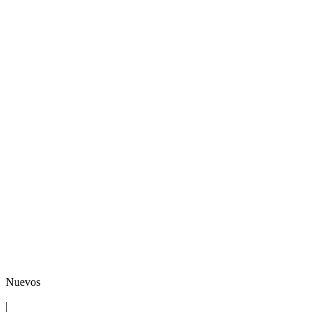
Nuevos
|