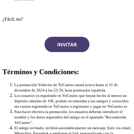
¿Fácil, no?
Términos y Condiciones:
La promoción YoInvito de YoCasino estará activa hasta el 31 de
diciembre de 2024 a las 23:59, hora peninsular española.
Los usuarios ya registrado en YoCasino que hayan hecho al menos un
depósito mínimo de 10€, podrán recomendar a sus amigos y conocidos
sin cuenta registrada en YoCasino a registrarse y jugar en YoCasino.es
Para hacer efectiva la promoción, los usuarios deberán introducir el
nombre y los datos requeridos del amigo en el apartado "Recomienda
YoCasino".
El amigo invitado, recibirá automáticamente un mensaje, bien vía email,
WhatsApp, Faceebok o mediante el link personalizado con la