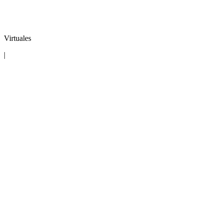
Virtuales
|