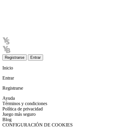
Registrarse
Entrar
Inicio
Entrar
Registrarse
Ayuda
Términos y condiciones
Política de privacidad
Juego más seguro
Blog
CONFIGURACIÓN DE COOKIES