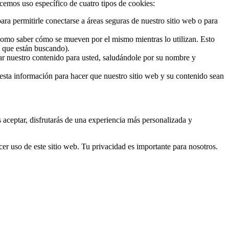
acemos uso específico de cuatro tipos de cookies:
ra permitirle conectarse a áreas seguras de nuestro sitio web o para
 como saber cómo se mueven por el mismo mientras lo utilizan. Esto
o que están buscando).
zar nuestro contenido para usted, saludándole por su nombre y
s esta información para hacer que nuestro sitio web y su contenido sean
s aceptar, disfrutarás de una experiencia más personalizada y
er uso de este sitio web. Tu privacidad es importante para nosotros.