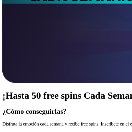
¡Hasta 50 free spins Cada Sema
¿Cómo conseguirlas?
Disfruta la emoción cada semana y recibe free spins. Inscríbete en el 