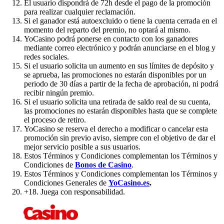
El usuario dispondrá de 72h desde el pago de la promoción
para realizar cualquier reclamación.
Si el ganador está autoexcluido o tiene la cuenta cerrada en el
momento del reparto del premio, no optará al mismo.
YoCasino podrá ponerse en contacto con los ganadores
mediante correo electrónico y podrán anunciarse en el blog y
redes sociales.
Si el usuario solicita un aumento en sus límites de depósito y
se aprueba, las promociones no estarán disponibles por un
periodo de 30 días a partir de la fecha de aprobación, ni podrá
recibir ningún premio.
Si el usuario solicita una retirada de saldo real de su cuenta,
las promociones no estarán disponibles hasta que se complete
el proceso de retiro.
YoCasino se reserva el derecho a modificar o cancelar esta
promoción sin previo aviso, siempre con el objetivo de dar el
mejor servicio posible a sus usuarios.
Estos Términos y Condiciones complementan los Términos y
Condiciones de
Bonos de Casino
.
Estos Términos y Condiciones complementan los Términos y
Condiciones Generales de
YoCasino.es
.
+18. Juega con responsabilidad.