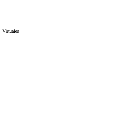
Virtuales
|