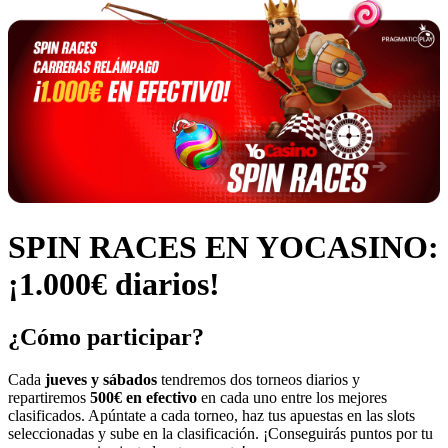
SPIN RACES EN YOCASINO:
¡1.000€ diarios!
¿Cómo participar?
Cada
jueves y sábados
tendremos dos torneos diarios y
repartiremos
500€ en efectivo
en cada uno entre los mejores
clasificados. Apúntate a cada torneo, haz tus apuestas en las slots
seleccionadas y sube en la clasificación. ¡Conseguirás puntos por tu