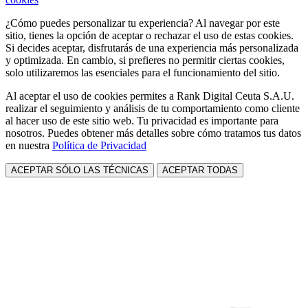
¿Cómo puedes personalizar tu experiencia? Al navegar por este
sitio, tienes la opción de aceptar o rechazar el uso de estas cookies.
Si decides aceptar, disfrutarás de una experiencia más personalizada
y optimizada. En cambio, si prefieres no permitir ciertas cookies,
solo utilizaremos las esenciales para el funcionamiento del sitio.
Al aceptar el uso de cookies permites a Rank Digital Ceuta S.A.U.
realizar el seguimiento y análisis de tu comportamiento como cliente
al hacer uso de este sitio web. Tu privacidad es importante para
nosotros. Puedes obtener más detalles sobre cómo tratamos tus datos
en nuestra
Política de Privacidad
ACEPTAR SÓLO LAS TÉCNICAS
ACEPTAR TODAS