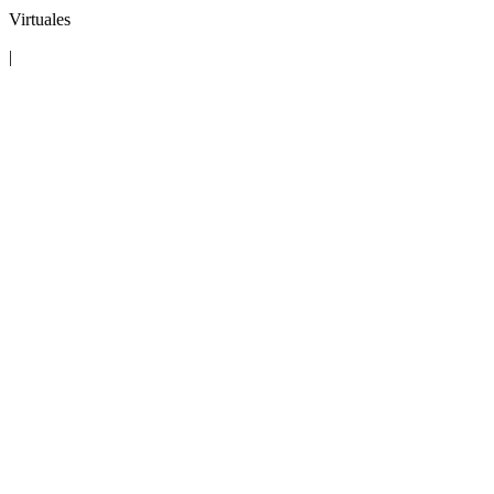
Virtuales
|