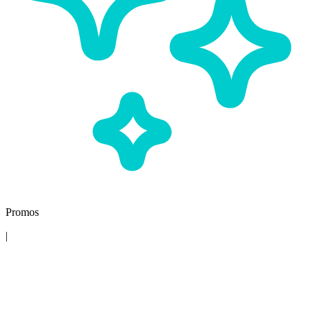
Promos
|