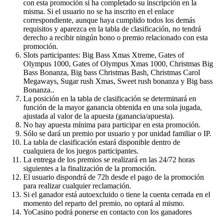
con esta promoción si ha completado su inscripción en la
misma. Si el usuario no se ha inscrito en el enlace
correspondiente, aunque haya cumplido todos los demás
requisitos y aparezca en la tabla de clasificación, no tendrá
derecho a recibir ningún bono o premio relacionado con esta
promoción.
Slots participantes: Big Bass Xmas Xtreme, Gates of
Olympus 1000, Gates of Olympus Xmas 1000, Christmas Big
Bass Bonanza, Big bass Christmas Bash, Christmas Carol
Megaways, Sugar rush Xmas, Sweet rush bonanza y Big bass
Bonanza..
La posición en la tabla de clasificación se determinará en
función de la mayor ganancia obtenida en una sola jugada,
ajustada al valor de la apuesta (ganancia/apuesta).
No hay apuesta mínima para participar en esta promoción.
Sólo se dará un premio por usuario y por unidad familiar o IP.
La tabla de clasificación estará disponible dentro de
cualquiera de los juegos participantes.
La entrega de los premios se realizará en las 24/72 horas
siguientes a la finalización de la promoción.
El usuario dispondrá de 72h desde el pago de la promoción
para realizar cualquier reclamación.
Si el ganador está autoexcluido o tiene la cuenta cerrada en el
momento del reparto del premio, no optará al mismo.
YoCasino podrá ponerse en contacto con los ganadores