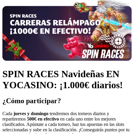
SPIN RACES Navideñas EN
YOCASINO: ¡1.000€ diarios!
¿Cómo participar?
Cada
jueves y domingo
tendremos dos torneos diarios y
repartiremos
500€ en efectivo
en cada uno entre los mejores
clasificados. Apúntate a cada torneo, haz tus apuestas en las slots
seleccionadas y sube en la clasificación. ¡Conseguirás puntos por tu