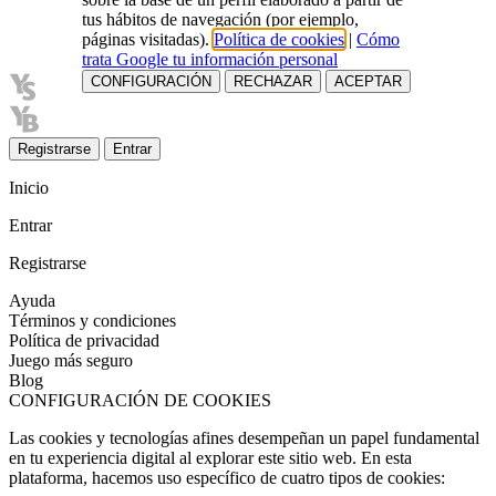
tus hábitos de navegación (por ejemplo,
páginas visitadas).
Política de cookies
|
Cómo
trata Google tu información personal
CONFIGURACIÓN
RECHAZAR
ACEPTAR
Registrarse
Entrar
Inicio
Entrar
Registrarse
Ayuda
Términos y condiciones
Política de privacidad
Juego más seguro
Blog
CONFIGURACIÓN DE COOKIES
Las cookies y tecnologías afines desempeñan un papel fundamental
en tu experiencia digital al explorar este sitio web. En esta
plataforma, hacemos uso específico de cuatro tipos de cookies: