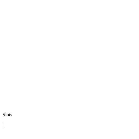
Slots
|