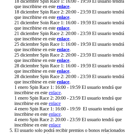
18 diciembre Spin Race 1: 16:00 - 19:59 El usuario tendrá
que inscribirse en este
enlace
.
18 diciembre Spin Race 2: 20:00 - 23:59 El usuario tendrá
que inscribirse en este
enlace
.
21 diciembre Soin Race 1: 16:00 - 19:59 El usuario tendrá
que inscribirse en este
enlace
.
21 diciembre Spin Race 2: 20:00 - 23:59 El usuario tendrá
que inscribirse en este
enlace
.
25 diciembre Spin Race 1: 16:00 - 19:59 El usuario tendrá
que inscribirse en este
enlace
.
25 diciembre Spin Race 2: 20:00 - 23:59 El usuario tendrá
que inscribirse en este
enlace
.
28 diciembre Spin Race 1: 16:00 - 19:59 El usuario tendrá
que inscribirse en este
enlace
.
28 diciembre Spin Race 2: 20:00 - 23:59 El usuario tendrá
que inscribirse en este
enlace
.
1 enero Spin Race 1: 16:00 - 19:59 El usuario tendrá que
inscribirse en este
enlace
.
1 enero Spin Race 2: 20:00 - 23:59 El usuario tendrá que
inscribirse en este
enlace
4 enero Spin Race 1: 16:00 - 19:59 El usuario tendrá que
inscribirse en este
enlace
.
4 enero Spin Race 2: 20:00 - 23:59 El usuario tendrá que
inscribirse en este
enlace
El usuario solo podrá recibir premios o bonos relacionados