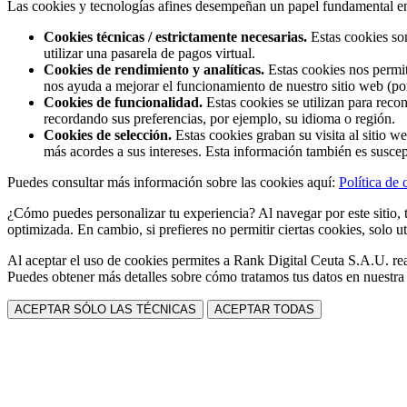
Las cookies y tecnologías afines desempeñan un papel fundamental en t
Cookies técnicas / estrictamente necesarias.
Estas cookies son
utilizar una pasarela de pagos virtual.
Cookies de rendimiento y analíticas.
Estas cookies nos permit
nos ayuda a mejorar el funcionamiento de nuestro sitio web (po
Cookies de funcionalidad.
Estas cookies se utilizan para reco
recordando sus preferencias, por ejemplo, su idioma o región.
Cookies de selección.
Estas cookies graban su visita al sitio w
más acordes a sus intereses. Esta información también es suscep
Puedes consultar más información sobre las cookies aquí:
Política de 
¿Cómo puedes personalizar tu experiencia? Al navegar por este sitio, t
optimizada. En cambio, si prefieres no permitir ciertas cookies, solo ut
Al aceptar el uso de cookies permites a Rank Digital Ceuta S.A.U. rea
Puedes obtener más detalles sobre cómo tratamos tus datos en nuestr
ACEPTAR SÓLO LAS TÉCNICAS
ACEPTAR TODAS