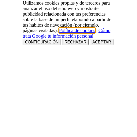
Utilizamos cookies propias y de terceros para
analizar el uso del sitio web y mostrarte
publicidad relacionada con tus preferencias
sobre la base de un perfil elaborado a partir de
tus hábitos de navegación (por ejemplo,
páginas visitadas).
Política de cookies
|
Cómo
trata Google tu información personal
CONFIGURACIÓN
RECHAZAR
ACEPTAR