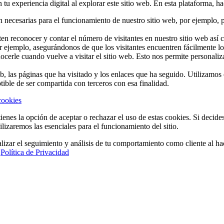
u experiencia digital al explorar este sitio web. En esta plataforma, h
 necesarias para el funcionamiento de nuestro sitio web, por ejemplo, pa
en reconocer y contar el número de visitantes en nuestro sitio web así
r ejemplo, asegurándonos de que los visitantes encuentren fácilmente l
nocerle cuando vuelve a visitar el sitio web. Esto nos permite personali
eb, las páginas que ha visitado y los enlaces que ha seguido. Utilizamo
tible de ser compartida con terceros con esa finalidad.
cookies
ienes la opción de aceptar o rechazar el uso de estas cookies. Si decide
ilizaremos las esenciales para el funcionamiento del sitio.
lizar el seguimiento y análisis de tu comportamiento como cliente al hac
a
Política de Privacidad