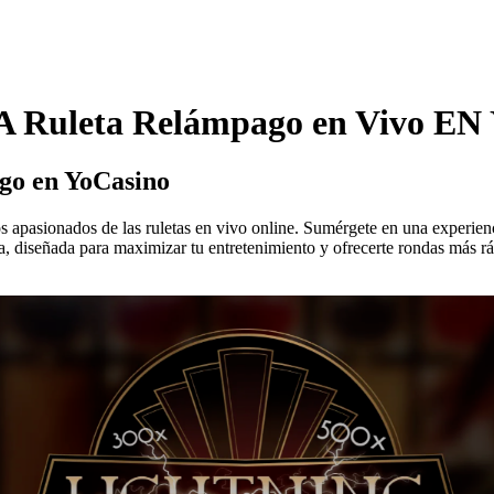
 Ruleta Relámpago en Vivo EN 
ago en YoCasino
s apasionados de las ruletas en vivo online. Sumérgete en una experien
va, diseñada para maximizar tu entretenimiento y ofrecerte rondas más 