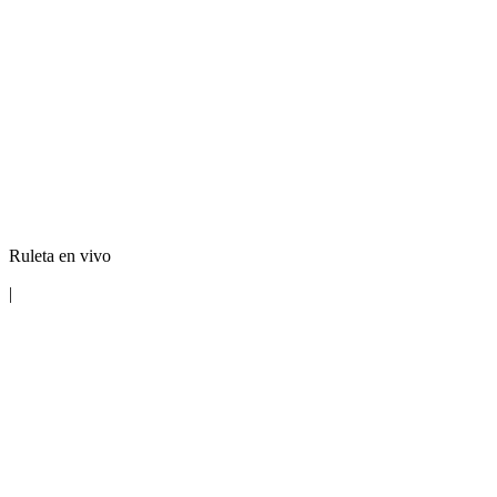
Ruleta en vivo
|