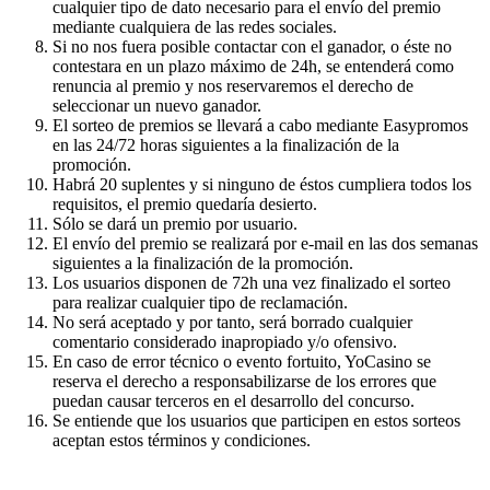
cualquier tipo de dato necesario para el envío del premio
mediante cualquiera de las redes sociales.
Si no nos fuera posible contactar con el ganador, o éste no
contestara en un plazo máximo de 24h, se entenderá como
renuncia al premio y nos reservaremos el derecho de
seleccionar un nuevo ganador.
El sorteo de premios se llevará a cabo mediante Easypromos
en las 24/72 horas siguientes a la finalización de la
promoción.
Habrá 20 suplentes y si ninguno de éstos cumpliera todos los
requisitos, el premio quedaría desierto.
Sólo se dará un premio por usuario.
El envío del premio se realizará por e-mail en las dos semanas
siguientes a la finalización de la promoción.
Los usuarios disponen de 72h una vez finalizado el sorteo
para realizar cualquier tipo de reclamación.
No será aceptado y por tanto, será borrado cualquier
comentario considerado inapropiado y/o ofensivo.
En caso de error técnico o evento fortuito, YoCasino se
reserva el derecho a responsabilizarse de los errores que
puedan causar terceros en el desarrollo del concurso.
Se entiende que los usuarios que participen en estos sorteos
aceptan estos términos y condiciones.