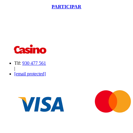
PARTICIPAR
Tlf:
930 477 561
|
[email protected]