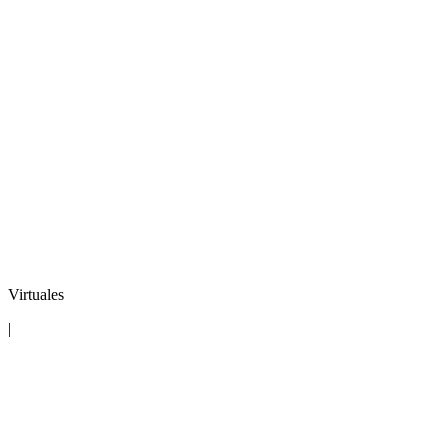
Virtuales
|