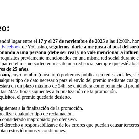
eo:
endrá lugar entre el
17 y el 27 de noviembre de 2025
a las 12:00h, hor
,
Facebook
de YoCasino,
seguirnos
,
darle a me gusta al post del sor
ionando a una persona (debe ser real y no vale mencionar a influen
os requisitos previamente mencionados en una misma red social durante 
ipar en el mismo sorteo en más de una red social siempre que esté aloja
es de 25 años
.
mazón,
cuyo nombre (o usuario) podremos publicar en redes sociales, sie
alquier tipo de dato necesario para el envío del premio mediante cualqui
ntestara en un plazo máximo de 24h, se entenderá como renuncia al prem
as 24/72 horas siguientes a la finalización de la promoción.
uisitos, el premio quedaría desierto.
iguientes a la finalización de la promoción.
realizar cualquier tipo de reclamación.
o considerado inapropiado y/o ofensivo.
el derecho a responsabilizarse de los errores que puedan causar terceros
eptan estos términos y condiciones.