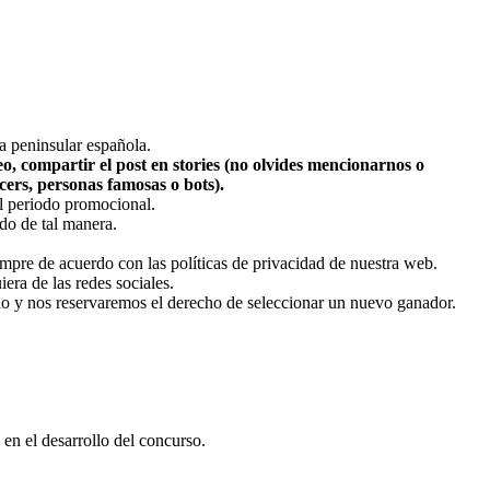
a peninsular española.
teo, compartir el post en stories (no olvides mencionarnos o
cers, personas famosas o bots).
el periodo promocional.
do de tal manera.
mpre de acuerdo con las políticas de privacidad de nuestra web.
era de las redes sociales.
io y nos reservaremos el derecho de seleccionar un nuevo ganador.
 en el desarrollo del concurso.