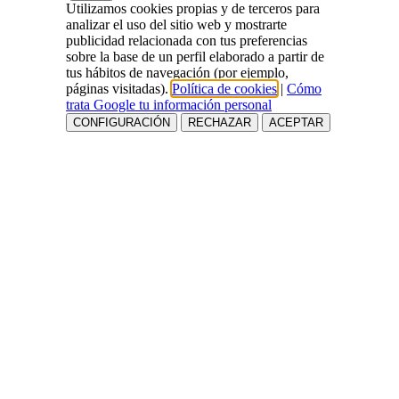
Utilizamos cookies propias y de terceros para
analizar el uso del sitio web y mostrarte
publicidad relacionada con tus preferencias
sobre la base de un perfil elaborado a partir de
tus hábitos de navegación (por ejemplo,
páginas visitadas).
Política de cookies
|
Cómo
trata Google tu información personal
CONFIGURACIÓN
RECHAZAR
ACEPTAR