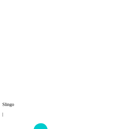
Slingo
|