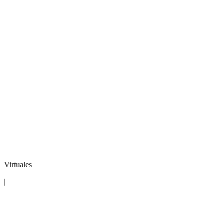
Virtuales
|