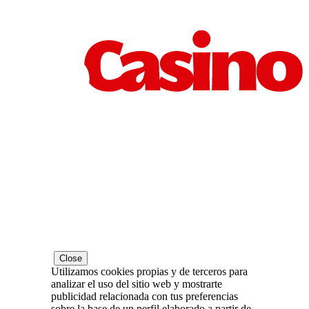
Close
Utilizamos cookies propias y de terceros para
analizar el uso del sitio web y mostrarte
publicidad relacionada con tus preferencias
sobre la base de un perfil elaborado a partir de