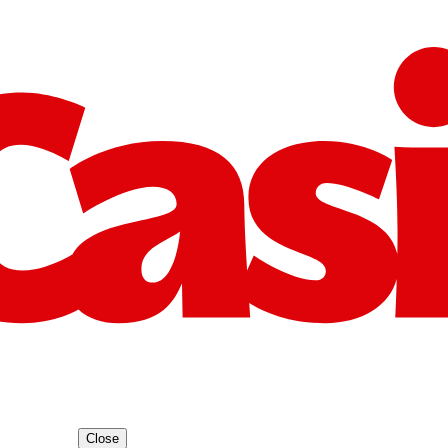
Close