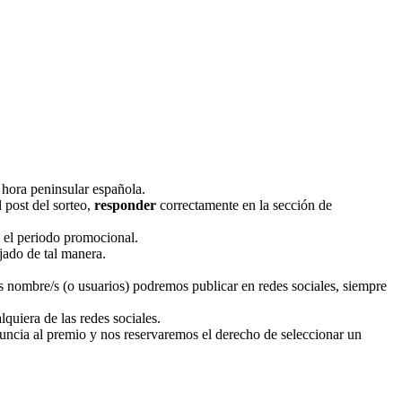
 hora peninsular española.
 post del sorteo,
responder
correctamente en la sección de
e el periodo promocional.
jado de tal manera.
s nombre/s (o usuarios) podremos publicar en redes sociales, siempre
quiera de las redes sociales.
uncia al premio y nos reservaremos el derecho de seleccionar un