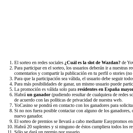
El sorteo en redes sociales
¿Cuál es la slot de Wazdan?
de YoC
Para participar en el sorteo, los usuarios deberán
ir a nuestras 
comentarios y compartir la publicación en tu perfil o stories (
Para que la participación sea válida, el usuario debe seguir to
Para más posibilidades de ganar, un mismo usuario puede parti
La promoción es válida solo para
residentes en España mayor
Habrá
un ganador
(pudiendo resultar de cualquiera de redes s
de acuerdo con las políticas de privacidad de nuestra web.
YoCasino se pondrá en contacto con los ganadores para solicitar
Si no nos fuera posible contactar con alguno de los ganadores,
nuevo ganador.
El sorteo de premios se llevará a cabo mediante Easypromos en l
Habrá 20 suplentes y si ninguno de éstos cumpliera todos los req
Sólo se dará un premio por usuario.