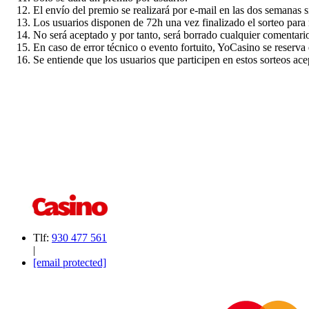
El envío del premio se realizará por e-mail en las dos semanas s
Los usuarios disponen de 72h una vez finalizado el sorteo para 
No será aceptado y por tanto, será borrado cualquier comentari
En caso de error técnico o evento fortuito, YoCasino se reserva 
Se entiende que los usuarios que participen en estos sorteos ac
Tlf:
930 477 561
|
[email protected]