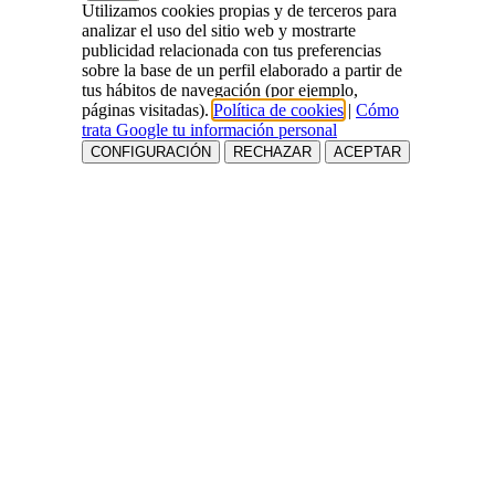
Utilizamos cookies propias y de terceros para
analizar el uso del sitio web y mostrarte
publicidad relacionada con tus preferencias
sobre la base de un perfil elaborado a partir de
tus hábitos de navegación (por ejemplo,
páginas visitadas).
Política de cookies
|
Cómo
trata Google tu información personal
CONFIGURACIÓN
RECHAZAR
ACEPTAR