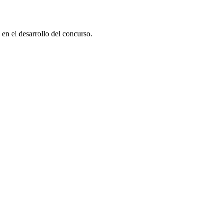
 en el desarrollo del concurso.