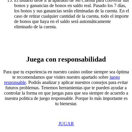
El usuario debe ir al apartado de Mi Cuenta para convertir sus
bonos y ganancias de bonos en saldo real. Pasado los 7 días,
los bonos y sus ganancias serán eliminadas de la cuenta. En el
caso de retirar cualquier cantidad de la cuenta, todo el importe
de bonos que haya en el saldo será automáticamente
eliminado de la cuenta.
Juega con responsabilidad
Para que tu experiencia en nuestro casino online siempre sea óptima
te recomendamos que visites nuestro apartado sobre
juego
responsable
. Podrás analizar y aplicar nuestros consejos para evitar
futuros problemas. Tenemos herramientas que te pueden ayudar a
controlar la forma en que juegas para que sea siempre de acuerdo a
nuestra politica de juego responsable. Porque lo más importante es
tu bienestar.
JUGAR