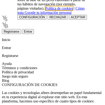
tus hábitos de navegación (por ejemplo,
páginas visitadas).
Política de cookies
|
Cómo
trata Google tu información personal
CONFIGURACIÓN
RECHAZAR
ACEPTAR
Registrarse
Entrar
Inicio
Entrar
Registrarse
Ayuda
Términos y condiciones
Política de privacidad
Juego más seguro
Blog
CONFIGURACIÓN DE COOKIES
Las cookies y tecnologías afines desempeñan un papel fundamental
en tu experiencia digital al explorar este sitio web. En esta
plataforma, hacemos uso específico de cuatro tipos de cookies: