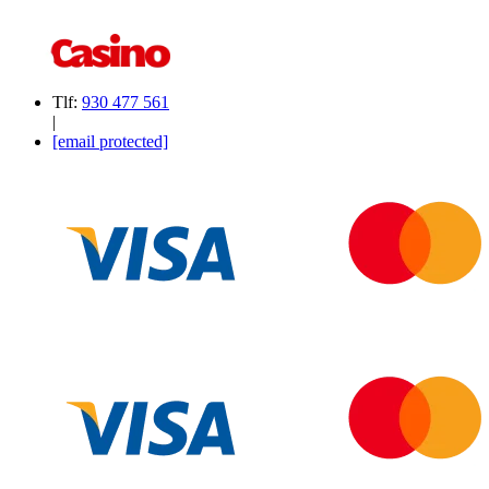
Tlf:
930 477 561
|
[email protected]