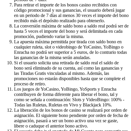
Para retirar el importe de los bonos casino recibidos con
código promocional y sus ganancias, el usuario deberá jugar
en un periodo de 7 días al menos 30 veces el importe del bono
recibido más el depósito realizado para obtenerlo.
La conversión máxima de saldo bono a saldo real podrá ser de
hasta 5 veces el importe del bono y será delimitada en cada
promoción, pudiendo variar la misma.
La apuesta máxima permitida por tirada con saldo bono en
cualquier ruleta, slot o videobingo de YoCasino, YoBingo o
Enracha no podrá ser superior a 5 euros, de lo contrario todas
las ganancias de la misma serán anuladas.
Si el usuario solicita una retirada de saldo real el saldo de
bono será eliminado de su cuenta, así como las ganancias y
las Tiradas Gratis vinculadas al mismo. Además, las
promociones no estarán disponibles hasta que se complete el
proceso de retiro.
Los juegos de YoCasino, YoBingo, YoSports y Enracha
contribuyen de forma diferente para liberar el bono, tal y
como se señala a continuación: Slots y VideoBingo: 100% -
Todas las Ruletas, Ruletas en Vivo y Blackjack 10%.
La liberación de los bonos de casino se realizará por orden de
asignación. El siguiente bono pendiente por orden de fecha de
asignación, pasará a ser un bono activo una vez se gaste,
libere o caduque el anterior bono activo.