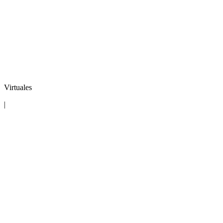
Virtuales
|