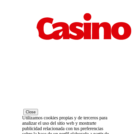
Close
Utilizamos cookies propias y de terceros para
analizar el uso del sitio web y mostrarte
publicidad relacionada con tus preferencias
sobre la base de un perfil elaborado a partir de