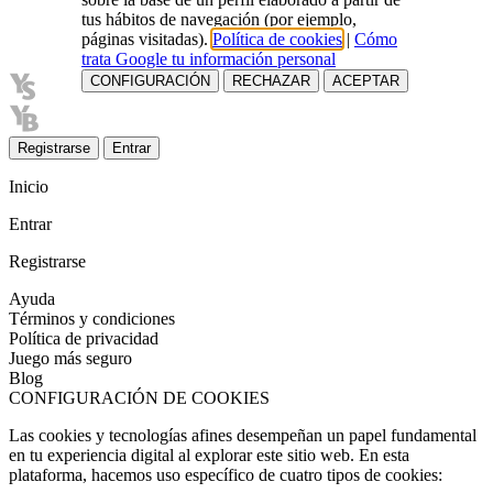
tus hábitos de navegación (por ejemplo,
páginas visitadas).
Política de cookies
|
Cómo
trata Google tu información personal
CONFIGURACIÓN
RECHAZAR
ACEPTAR
Registrarse
Entrar
Inicio
Entrar
Registrarse
Ayuda
Términos y condiciones
Política de privacidad
Juego más seguro
Blog
CONFIGURACIÓN DE COOKIES
Las cookies y tecnologías afines desempeñan un papel fundamental
en tu experiencia digital al explorar este sitio web. En esta
plataforma, hacemos uso específico de cuatro tipos de cookies: