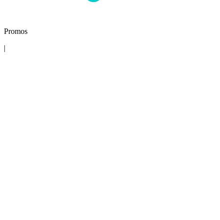
Promos
|