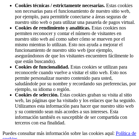
Cookies técnicas / estrictamente necesarias.
Estas cookies
son necesarias para el funcionamiento de nuestro sitio web,
por ejemplo, para permitirle conectarse a áreas seguras de
nuestro sitio web o para utilizar una pasarela de pagos virtual.
Cookies de rendimiento y analíticas.
Estas cookies nos
permiten reconocer y contar el número de visitantes en
nuestro sitio web así como saber cómo se mueven por el
mismo mientras lo utilizan. Esto nos ayuda a mejorar el
funcionamiento de nuestro sitio web (por ejemplo,
asegurándonos de que los visitantes encuentren fácilmente lo
que están buscando).
Cookies de funcionalidad.
Estas cookies se utilizan para
reconocerle cuando vuelve a visitar el sitio web. Esto nos
permite personalizar nuestro contenido para usted,
saludándole por su nombre y recordando sus preferencias, por
ejemplo, su idioma o región.
Cookies de selección.
Estas cookies graban su visita al sitio
web, las páginas que ha visitado y los enlaces que ha seguido.
Utilizamos esta información para hacer que nuestro sitio web
y su contenido sean más acordes a sus intereses. Esta
información también es susceptible de ser compartida con
terceros con esa finalidad.
Puedes consultar más información sobre las cookies aquí:
Política de
cookies