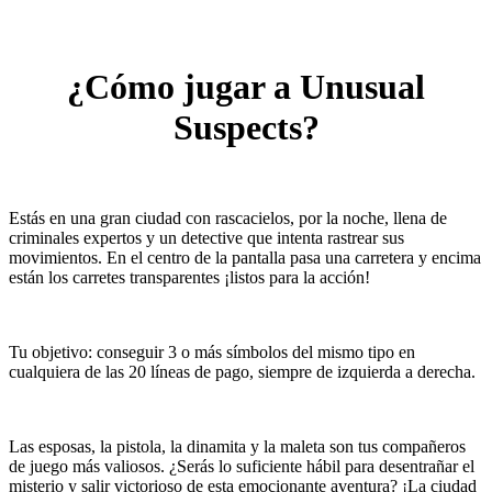
¿Cómo jugar a Unusual
Suspects?
Estás en una gran ciudad con rascacielos, por la noche, llena de
criminales expertos y un detective que intenta rastrear sus
movimientos. En el centro de la pantalla pasa una carretera y encima
están los carretes transparentes ¡listos para la acción!
Tu objetivo: conseguir 3 o más símbolos del mismo tipo en
cualquiera de las 20 líneas de pago, siempre de izquierda a derecha.
Las esposas, la pistola, la dinamita y la maleta son tus compañeros
de juego más valiosos. ¿Serás lo suficiente hábil para desentrañar el
misterio y salir victorioso de esta emocionante aventura? ¡La ciudad