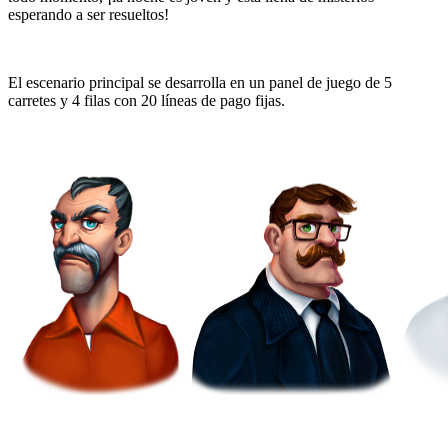
esperando a ser resueltos!
El escenario principal se desarrolla en un panel de juego de 5
carretes y 4 filas con 20 líneas de pago fijas.