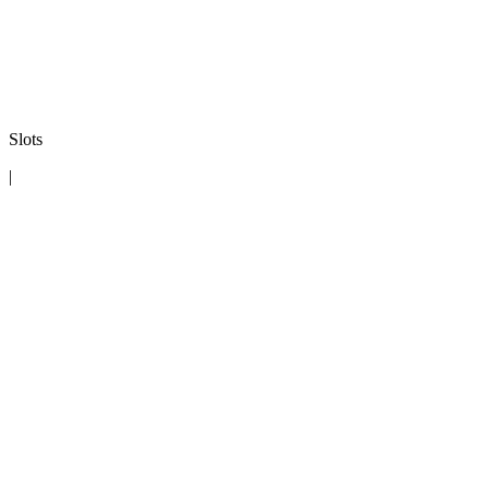
Slots
|