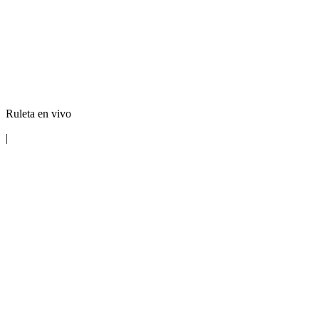
Ruleta en vivo
|