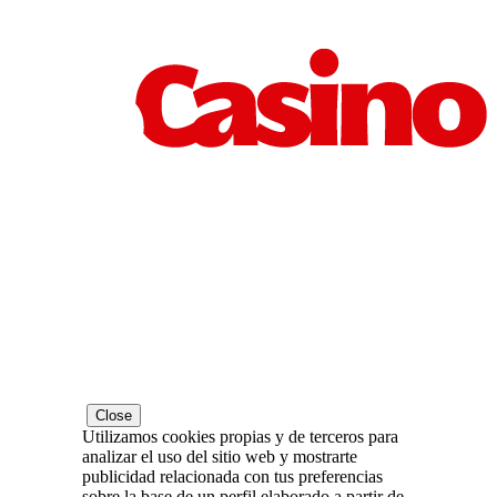
Close
Utilizamos cookies propias y de terceros para
analizar el uso del sitio web y mostrarte
publicidad relacionada con tus preferencias
sobre la base de un perfil elaborado a partir de