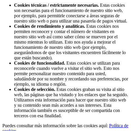
Cookies técnicas / estrictamente necesarias.
Estas cookies
son necesarias para el funcionamiento de nuestro sitio web,
por ejemplo, para permitirle conectarse a áreas seguras de
nuestro sitio web o para utilizar una pasarela de pagos virtual.
Cookies de rendimiento y analíticas.
Estas cookies nos
permiten reconocer y contar el número de visitantes en
nuestro sitio web así como saber cómo se mueven por el
mismo mientras lo utilizan. Esto nos ayuda a mejorar el
funcionamiento de nuestro sitio web (por ejemplo,
asegurándonos de que los visitantes encuentren fácilmente lo
que están buscando).
Cookies de funcionalidad.
Estas cookies se utilizan para
reconocerle cuando vuelve a visitar el sitio web. Esto nos
permite personalizar nuestro contenido para usted,
saludándole por su nombre y recordando sus preferencias, por
ejemplo, su idioma o región.
Cookies de selección.
Estas cookies graban su visita al sitio
web, las páginas que ha visitado y los enlaces que ha seguido.
Utilizamos esta información para hacer que nuestro sitio web
y su contenido sean más acordes a sus intereses. Esta
información también es susceptible de ser compartida con
terceros con esa finalidad.
Puedes consultar más información sobre las cookies aquí:
Política de
cookies