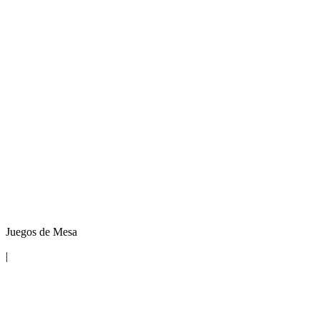
Juegos de Mesa
|