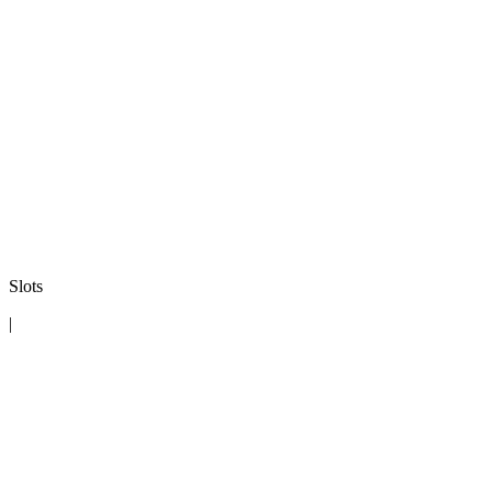
Slots
|