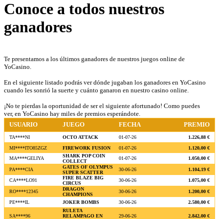
Conoce a todos nuestros
ganadores
Te presentamos a los últimos ganadores de nuestros juegos online de
YoCasino.
En el siguiente listado podrás ver dónde jugaban los ganadores en YoCasino
cuando les sonrió la suerte y cuánto ganaron en nuestro casino online.
¡No te pierdas la oportunidad de ser el siguiente afortunado! Como puedes
ver, en YoCasino hay miles de premios esperándote.
USUARIO
JUEGO
FECHA
PREMIO
TA****NI
OCTO ATTACK
01-07-26
1.226,88 €
MI****ITO85ZGZ
FIREWORK FUSION
01-07-26
1.120,00 €
SHARK POP COIN
MA****GELIYA
01-07-26
1.050,00 €
COLLECT
GATES OF OLYMPUS
PA****CIA
30-06-26
1.104,19 €
SUPER SCATTER
FIRE BLAZE BIG
CA****LO91
30-06-26
1.075,00 €
CIRCUS
DRAGON
RO****12345
30-06-26
1.200,00 €
CHAMPIONS
PE****IL
JOKER BOMBS
30-06-26
2.580,00 €
RULETA
SA****96
RELAMPAGO EN
29-06-26
2.842,00 €