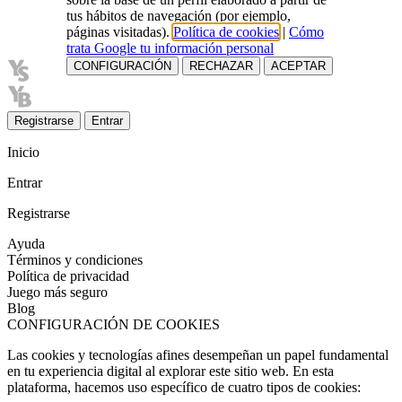
tus hábitos de navegación (por ejemplo,
páginas visitadas).
Política de cookies
|
Cómo
trata Google tu información personal
CONFIGURACIÓN
RECHAZAR
ACEPTAR
Registrarse
Entrar
Inicio
Entrar
Registrarse
Ayuda
Términos y condiciones
Política de privacidad
Juego más seguro
Blog
CONFIGURACIÓN DE COOKIES
Las cookies y tecnologías afines desempeñan un papel fundamental
en tu experiencia digital al explorar este sitio web. En esta
plataforma, hacemos uso específico de cuatro tipos de cookies: