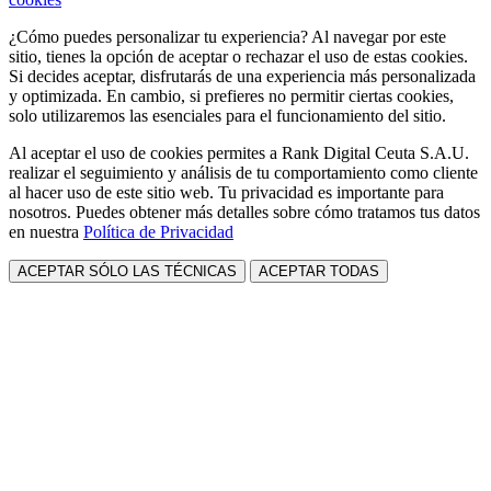
¿Cómo puedes personalizar tu experiencia? Al navegar por este
sitio, tienes la opción de aceptar o rechazar el uso de estas cookies.
Si decides aceptar, disfrutarás de una experiencia más personalizada
y optimizada. En cambio, si prefieres no permitir ciertas cookies,
solo utilizaremos las esenciales para el funcionamiento del sitio.
Al aceptar el uso de cookies permites a Rank Digital Ceuta S.A.U.
realizar el seguimiento y análisis de tu comportamiento como cliente
al hacer uso de este sitio web. Tu privacidad es importante para
nosotros. Puedes obtener más detalles sobre cómo tratamos tus datos
en nuestra
Política de Privacidad
ACEPTAR SÓLO LAS TÉCNICAS
ACEPTAR TODAS