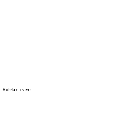
Ruleta en vivo
|