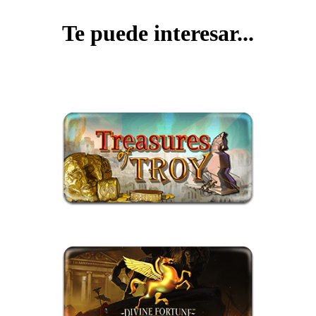
Te puede interesar...