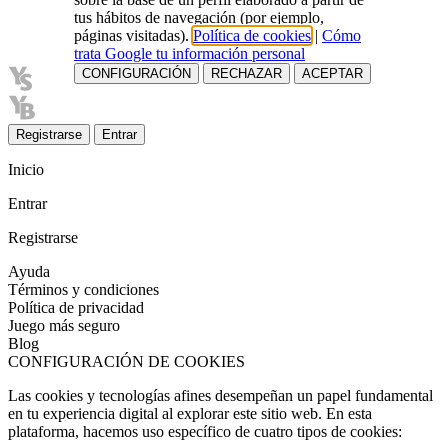
tus hábitos de navegación (por ejemplo,
páginas visitadas).
Política de cookies
|
Cómo
trata Google tu información personal
CONFIGURACIÓN
RECHAZAR
ACEPTAR
Registrarse
Entrar
Inicio
Entrar
Registrarse
Ayuda
Términos y condiciones
Política de privacidad
Juego más seguro
Blog
CONFIGURACIÓN DE COOKIES
Las cookies y tecnologías afines desempeñan un papel fundamental
en tu experiencia digital al explorar este sitio web. En esta
plataforma, hacemos uso específico de cuatro tipos de cookies: