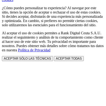
¿Cómo puedes personalizar tu experiencia? Al navegar por este
sitio, tienes la opción de aceptar o rechazar el uso de estas cookies.
Si decides aceptar, disfrutarás de una experiencia más personalizada
y optimizada. En cambio, si prefieres no permitir ciertas cookies,
solo utilizaremos las esenciales para el funcionamiento del sitio.
Al aceptar el uso de cookies permites a Rank Digital Ceuta S.A.U.
realizar el seguimiento y análisis de tu comportamiento como cliente
al hacer uso de este sitio web. Tu privacidad es importante para
nosotros. Puedes obtener más detalles sobre cómo tratamos tus datos
en nuestra
Política de Privacidad
ACEPTAR SÓLO LAS TÉCNICAS
ACEPTAR TODAS