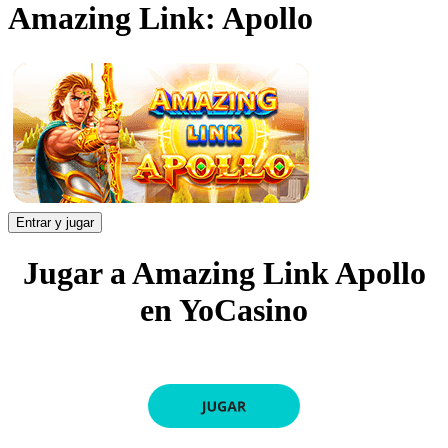
Amazing Link: Apollo
Entrar y jugar
Jugar a Amazing Link Apollo
en YoCasino