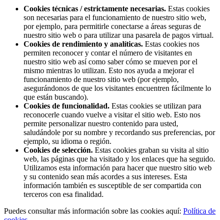
Cookies técnicas / estrictamente necesarias.
Estas cookies
son necesarias para el funcionamiento de nuestro sitio web,
por ejemplo, para permitirle conectarse a áreas seguras de
nuestro sitio web o para utilizar una pasarela de pagos virtual.
Cookies de rendimiento y analíticas.
Estas cookies nos
permiten reconocer y contar el número de visitantes en
nuestro sitio web así como saber cómo se mueven por el
mismo mientras lo utilizan. Esto nos ayuda a mejorar el
funcionamiento de nuestro sitio web (por ejemplo,
asegurándonos de que los visitantes encuentren fácilmente lo
que están buscando).
Cookies de funcionalidad.
Estas cookies se utilizan para
reconocerle cuando vuelve a visitar el sitio web. Esto nos
permite personalizar nuestro contenido para usted,
saludándole por su nombre y recordando sus preferencias, por
ejemplo, su idioma o región.
Cookies de selección.
Estas cookies graban su visita al sitio
web, las páginas que ha visitado y los enlaces que ha seguido.
Utilizamos esta información para hacer que nuestro sitio web
y su contenido sean más acordes a sus intereses. Esta
información también es susceptible de ser compartida con
terceros con esa finalidad.
Puedes consultar más información sobre las cookies aquí:
Política de
cookies