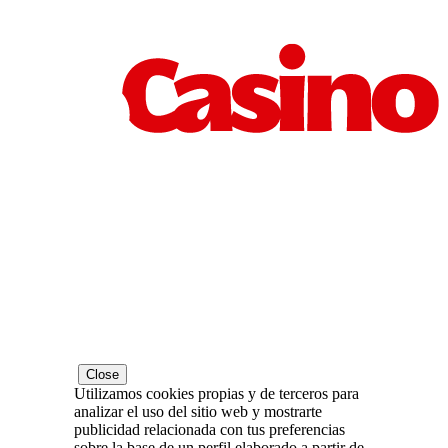
Close
Utilizamos cookies propias y de terceros para
analizar el uso del sitio web y mostrarte
publicidad relacionada con tus preferencias
sobre la base de un perfil elaborado a partir de