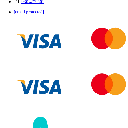
Tlf:
930 477 561
|
[email protected]