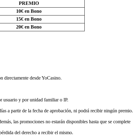
PREMIO
10€ en Bono
15€ en Bono
20€ en Bono
ión directamente desde YoCasino.
 usuario y por unidad familiar o IP.
ías a partir de la fecha de aprobación, ni podrá recibir ningún premio.
, además, las promociones no estarán disponibles hasta que se complete
érdida del derecho a recibir el mismo.