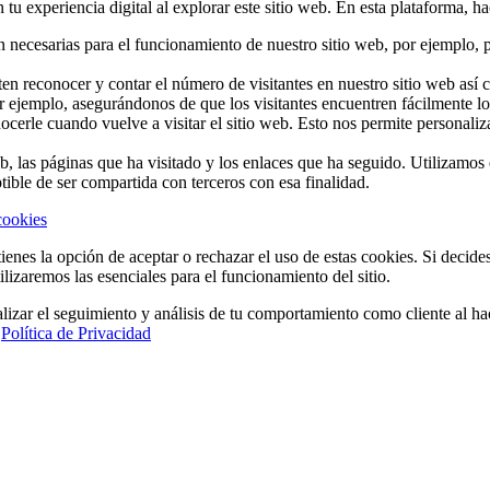
u experiencia digital al explorar este sitio web. En esta plataforma, h
 necesarias para el funcionamiento de nuestro sitio web, por ejemplo, pa
en reconocer y contar el número de visitantes en nuestro sitio web así
r ejemplo, asegurándonos de que los visitantes encuentren fácilmente l
nocerle cuando vuelve a visitar el sitio web. Esto nos permite personali
eb, las páginas que ha visitado y los enlaces que ha seguido. Utilizamo
tible de ser compartida con terceros con esa finalidad.
cookies
ienes la opción de aceptar o rechazar el uso de estas cookies. Si decide
ilizaremos las esenciales para el funcionamiento del sitio.
lizar el seguimiento y análisis de tu comportamiento como cliente al hac
a
Política de Privacidad