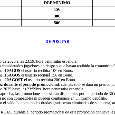
DEP MÍNIMO
15€
30€
50€
DEPOSITAR
o de 2025 a las 23:59, hora peninsular española.
an considerados jugadores de riesgo y que hayan recibido la comunicac
nal
10AGOS
el usuario recibirá 10€ en Bono.
nal
15AGOS
el usuario recibirá 15€ en Bono.
nal
20AGOST
el usuario recibirá 20€ en Bono.
ez durante el periodo promocional
, además solo se dará un premio por
e 2025 hasta las 23:59hrs. hora peninsular española.
e aprueba, las promociones no estarán disponibles por un periodo de 30 d
da no son compatibles ni pueden combinarse en un mismo depósito.
tanto el saldo bono como las tiradas gratis serán eliminadas de su cuenta
el RGIAJ durante el periodo promocional de esta promoción conlleva la p