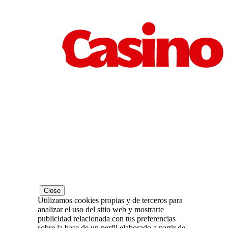
Close
Utilizamos cookies propias y de terceros para
analizar el uso del sitio web y mostrarte
publicidad relacionada con tus preferencias
sobre la base de un perfil elaborado a partir de