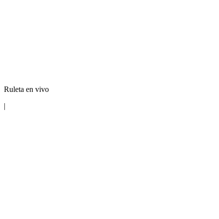
Ruleta en vivo
|