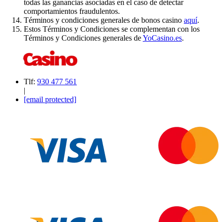
todas las ganancias asociadas en el caso de detectar
comportamientos fraudulentos.
Términos y condiciones generales de bonos casino
aquí
.
Estos Términos y Condiciones se complementan con los
Términos y Condiciones generales de
YoCasino.es
.
Tlf:
930 477 561
|
[email protected]