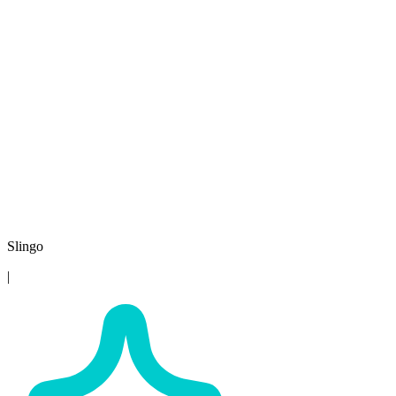
Slingo
|