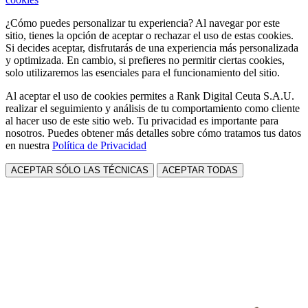
¿Cómo puedes personalizar tu experiencia? Al navegar por este
sitio, tienes la opción de aceptar o rechazar el uso de estas cookies.
Si decides aceptar, disfrutarás de una experiencia más personalizada
y optimizada. En cambio, si prefieres no permitir ciertas cookies,
solo utilizaremos las esenciales para el funcionamiento del sitio.
Al aceptar el uso de cookies permites a Rank Digital Ceuta S.A.U.
realizar el seguimiento y análisis de tu comportamiento como cliente
al hacer uso de este sitio web. Tu privacidad es importante para
nosotros. Puedes obtener más detalles sobre cómo tratamos tus datos
en nuestra
Política de Privacidad
ACEPTAR SÓLO LAS TÉCNICAS
ACEPTAR TODAS