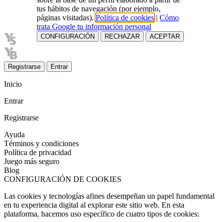
tus hábitos de navegación (por ejemplo,
páginas visitadas).
Política de cookies
|
Cómo
trata Google tu información personal
CONFIGURACIÓN
RECHAZAR
ACEPTAR
Registrarse
Entrar
Inicio
Entrar
Registrarse
Ayuda
Términos y condiciones
Política de privacidad
Juego más seguro
Blog
CONFIGURACIÓN DE COOKIES
Las cookies y tecnologías afines desempeñan un papel fundamental
en tu experiencia digital al explorar este sitio web. En esta
plataforma, hacemos uso específico de cuatro tipos de cookies: