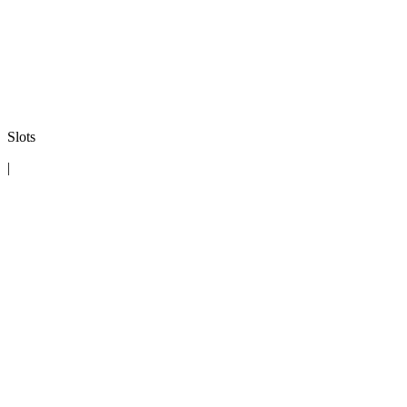
Slots
|