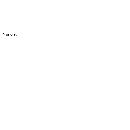
Nuevos
|