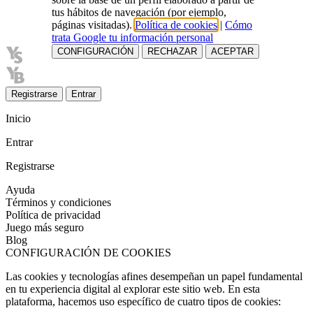
tus hábitos de navegación (por ejemplo,
páginas visitadas).
Política de cookies
|
Cómo
trata Google tu información personal
CONFIGURACIÓN
RECHAZAR
ACEPTAR
Registrarse
Entrar
Inicio
Entrar
Registrarse
Ayuda
Términos y condiciones
Política de privacidad
Juego más seguro
Blog
CONFIGURACIÓN DE COOKIES
Las cookies y tecnologías afines desempeñan un papel fundamental
en tu experiencia digital al explorar este sitio web. En esta
plataforma, hacemos uso específico de cuatro tipos de cookies: