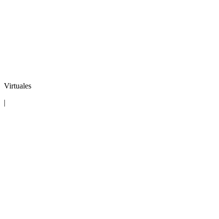
Virtuales
|