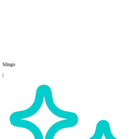
Slingo
|