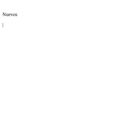
Nuevos
|