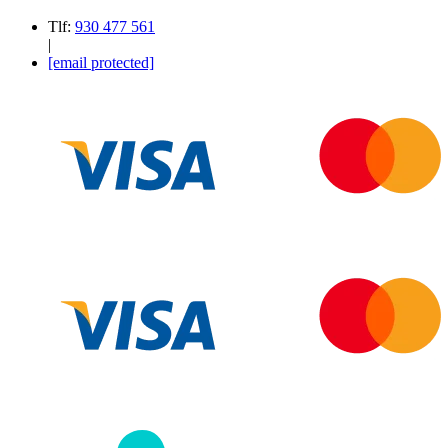
Tlf:
930 477 561
|
[email protected]