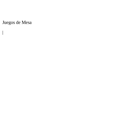
Juegos de Mesa
|