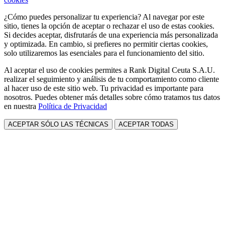
¿Cómo puedes personalizar tu experiencia? Al navegar por este
sitio, tienes la opción de aceptar o rechazar el uso de estas cookies.
Si decides aceptar, disfrutarás de una experiencia más personalizada
y optimizada. En cambio, si prefieres no permitir ciertas cookies,
solo utilizaremos las esenciales para el funcionamiento del sitio.
Al aceptar el uso de cookies permites a Rank Digital Ceuta S.A.U.
realizar el seguimiento y análisis de tu comportamiento como cliente
al hacer uso de este sitio web. Tu privacidad es importante para
nosotros. Puedes obtener más detalles sobre cómo tratamos tus datos
en nuestra
Política de Privacidad
ACEPTAR SÓLO LAS TÉCNICAS
ACEPTAR TODAS