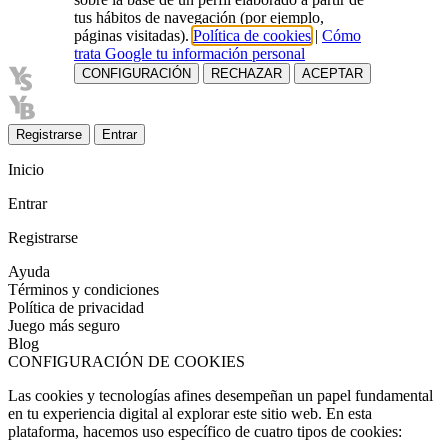
tus hábitos de navegación (por ejemplo,
páginas visitadas).
Política de cookies
|
Cómo
trata Google tu información personal
CONFIGURACIÓN
RECHAZAR
ACEPTAR
Registrarse
Entrar
Inicio
Entrar
Registrarse
Ayuda
Términos y condiciones
Política de privacidad
Juego más seguro
Blog
CONFIGURACIÓN DE COOKIES
Las cookies y tecnologías afines desempeñan un papel fundamental
en tu experiencia digital al explorar este sitio web. En esta
plataforma, hacemos uso específico de cuatro tipos de cookies: