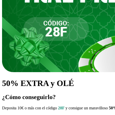
50% EXTRA y OLÉ
¿Cómo conseguirlo?
Deposita 10€ o más con el código
28F
y consigue un maravilloso
50