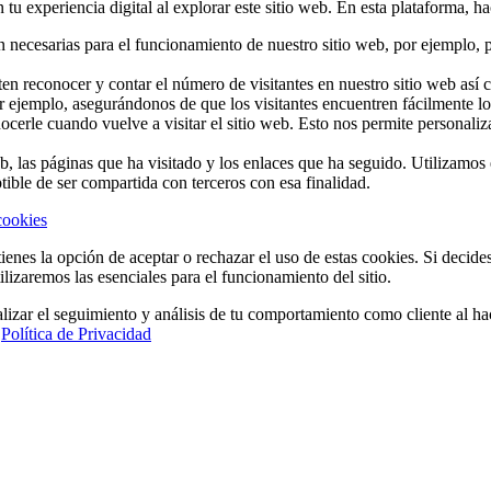
u experiencia digital al explorar este sitio web. En esta plataforma, h
 necesarias para el funcionamiento de nuestro sitio web, por ejemplo, pa
en reconocer y contar el número de visitantes en nuestro sitio web así
r ejemplo, asegurándonos de que los visitantes encuentren fácilmente l
nocerle cuando vuelve a visitar el sitio web. Esto nos permite personali
eb, las páginas que ha visitado y los enlaces que ha seguido. Utilizamo
tible de ser compartida con terceros con esa finalidad.
cookies
ienes la opción de aceptar o rechazar el uso de estas cookies. Si decide
ilizaremos las esenciales para el funcionamiento del sitio.
lizar el seguimiento y análisis de tu comportamiento como cliente al hac
a
Política de Privacidad