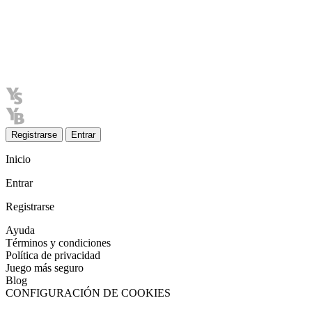
Registrarse
Entrar
Inicio
Entrar
Registrarse
Ayuda
Términos y condiciones
Política de privacidad
Juego más seguro
Blog
CONFIGURACIÓN DE COOKIES