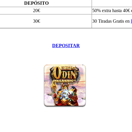
DEPÓSITO
20€
50% extra hasta 40€
30€
30 Tiradas Gratis en
DEPOSITAR