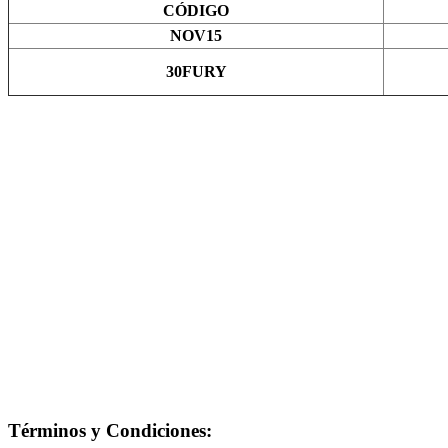
CÓDIGO
NOV15
30FURY
Términos y Condiciones: