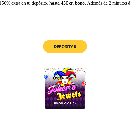
150% extra en tu depósito,
hasta 45€ en bono.
Además de 2 minutos de