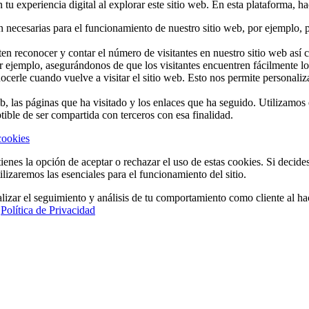
u experiencia digital al explorar este sitio web. En esta plataforma, h
 necesarias para el funcionamiento de nuestro sitio web, por ejemplo, pa
en reconocer y contar el número de visitantes en nuestro sitio web así
r ejemplo, asegurándonos de que los visitantes encuentren fácilmente l
nocerle cuando vuelve a visitar el sitio web. Esto nos permite personali
eb, las páginas que ha visitado y los enlaces que ha seguido. Utilizamo
tible de ser compartida con terceros con esa finalidad.
cookies
ienes la opción de aceptar o rechazar el uso de estas cookies. Si decide
ilizaremos las esenciales para el funcionamiento del sitio.
lizar el seguimiento y análisis de tu comportamiento como cliente al hac
a
Política de Privacidad