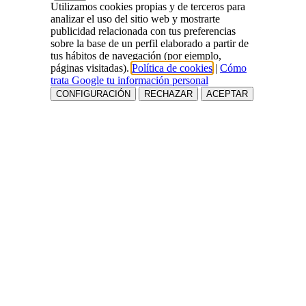
Utilizamos cookies propias y de terceros para
analizar el uso del sitio web y mostrarte
publicidad relacionada con tus preferencias
sobre la base de un perfil elaborado a partir de
tus hábitos de navegación (por ejemplo,
páginas visitadas).
Política de cookies
|
Cómo
trata Google tu información personal
CONFIGURACIÓN
RECHAZAR
ACEPTAR