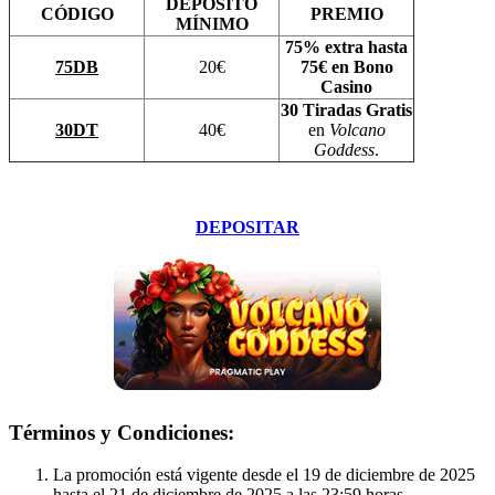
DEPÓSITO
CÓDIGO
PREMIO
MÍNIMO
75% extra hasta
75DB
20€
75€ en Bono
Casino
30 Tiradas Gratis
30DT
40€
en
Volcano
Goddess
.
DEPOSITAR
Términos y Condiciones:
La promoción está vigente desde el 19 de diciembre de 2025
hasta el 21 de diciembre de 2025 a las 23:59 horas.