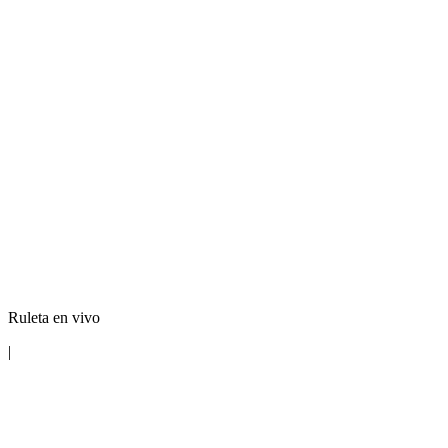
Ruleta en vivo
|