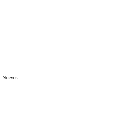
Nuevos
|