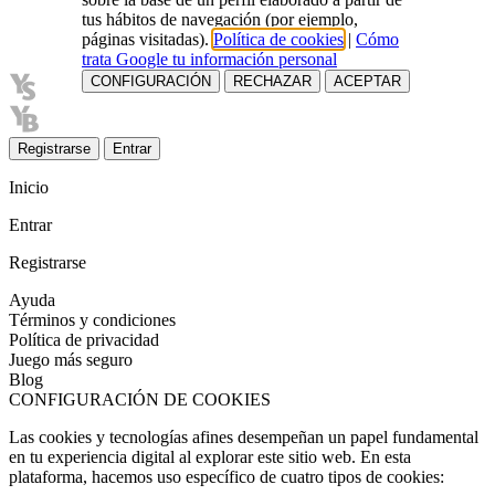
tus hábitos de navegación (por ejemplo,
páginas visitadas).
Política de cookies
|
Cómo
trata Google tu información personal
CONFIGURACIÓN
RECHAZAR
ACEPTAR
Registrarse
Entrar
Inicio
Entrar
Registrarse
Ayuda
Términos y condiciones
Política de privacidad
Juego más seguro
Blog
CONFIGURACIÓN DE COOKIES
Las cookies y tecnologías afines desempeñan un papel fundamental
en tu experiencia digital al explorar este sitio web. En esta
plataforma, hacemos uso específico de cuatro tipos de cookies: