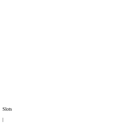
Slots
|