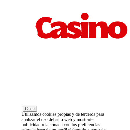
Close
Utilizamos cookies propias y de terceros para
analizar el uso del sitio web y mostrarte
publicidad relacionada con tus preferencias
sobre la base de un perfil elaborado a partir de