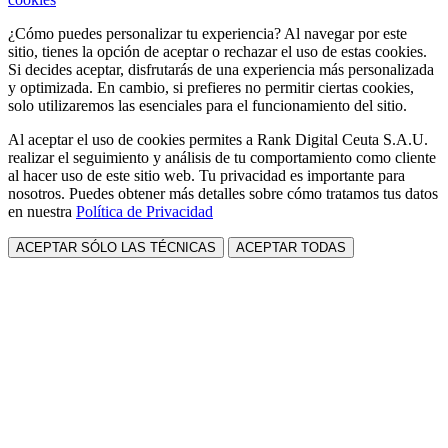
¿Cómo puedes personalizar tu experiencia? Al navegar por este
sitio, tienes la opción de aceptar o rechazar el uso de estas cookies.
Si decides aceptar, disfrutarás de una experiencia más personalizada
y optimizada. En cambio, si prefieres no permitir ciertas cookies,
solo utilizaremos las esenciales para el funcionamiento del sitio.
Al aceptar el uso de cookies permites a Rank Digital Ceuta S.A.U.
realizar el seguimiento y análisis de tu comportamiento como cliente
al hacer uso de este sitio web. Tu privacidad es importante para
nosotros. Puedes obtener más detalles sobre cómo tratamos tus datos
en nuestra
Política de Privacidad
ACEPTAR SÓLO LAS TÉCNICAS
ACEPTAR TODAS