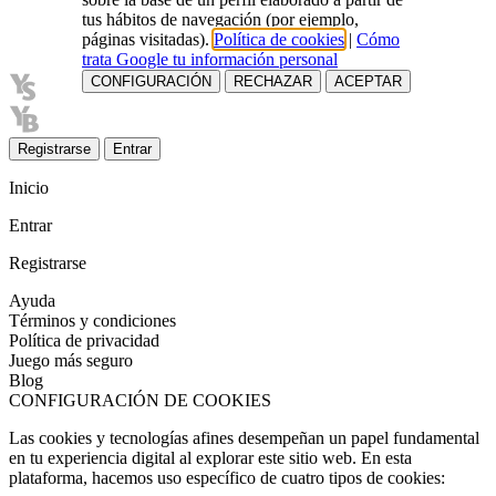
tus hábitos de navegación (por ejemplo,
páginas visitadas).
Política de cookies
|
Cómo
trata Google tu información personal
CONFIGURACIÓN
RECHAZAR
ACEPTAR
Registrarse
Entrar
Inicio
Entrar
Registrarse
Ayuda
Términos y condiciones
Política de privacidad
Juego más seguro
Blog
CONFIGURACIÓN DE COOKIES
Las cookies y tecnologías afines desempeñan un papel fundamental
en tu experiencia digital al explorar este sitio web. En esta
plataforma, hacemos uso específico de cuatro tipos de cookies: