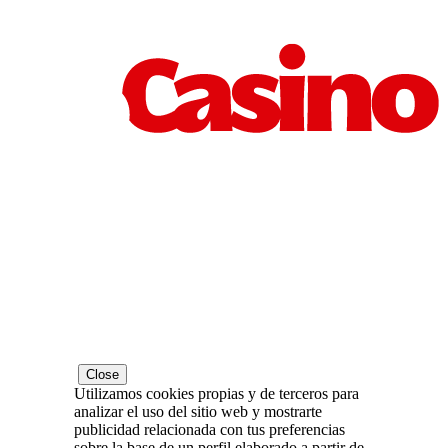
Close
Utilizamos cookies propias y de terceros para
analizar el uso del sitio web y mostrarte
publicidad relacionada con tus preferencias
sobre la base de un perfil elaborado a partir de