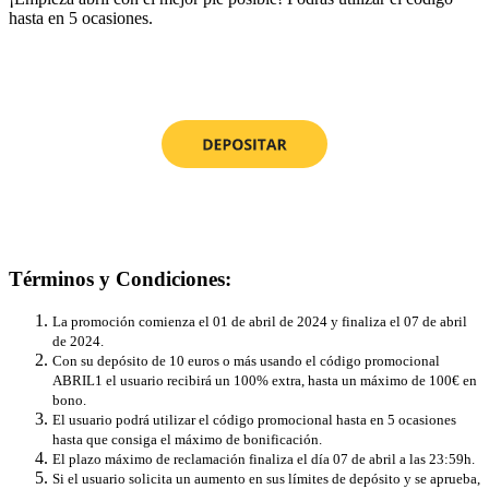
hasta en 5 ocasiones.
Términos y Condiciones:
La promoción comienza el 01 de abril de 2024 y finaliza el 07 de abril
de 2024.
Con su depósito de 10 euros o más usando el código promocional
ABRIL1 el usuario recibirá un 100% extra, hasta un máximo de 100€ en
bono.
El usuario podrá utilizar el código promocional hasta en 5 ocasiones
hasta que consiga el máximo de bonificación.
El plazo máximo de reclamación finaliza el día 07 de abril a las 23:59h.
Si el usuario solicita un aumento en sus límites de depósito y se aprueba,