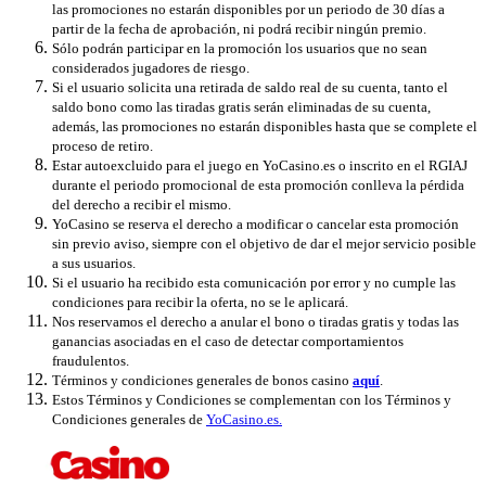
las promociones no estarán disponibles por un periodo de 30 días a
partir de la fecha de aprobación, ni podrá recibir ningún premio.
Sólo podrán participar en la promoción los usuarios que no sean
considerados jugadores de riesgo.
Si el usuario solicita una retirada de saldo real de su cuenta, tanto el
saldo bono como las tiradas gratis serán eliminadas de su cuenta,
además, las promociones no estarán disponibles hasta que se complete el
proceso de retiro.
Estar autoexcluido para el juego en YoCasino.es o inscrito en el RGIAJ
durante el periodo promocional de esta promoción conlleva la pérdida
del derecho a recibir el mismo.
YoCasino se reserva el derecho a modificar o cancelar esta promoción
sin previo aviso, siempre con el objetivo de dar el mejor servicio posible
a sus usuarios.
Si el usuario ha recibido esta comunicación por error y no cumple las
condiciones para recibir la oferta, no se le aplicará.
Nos reservamos el derecho a anular el bono o tiradas gratis y todas las
ganancias asociadas en el caso de detectar comportamientos
fraudulentos.
Términos y condiciones generales de bonos casino
aquí
.
Estos Términos y Condiciones se complementan con los Términos y
Condiciones generales de
YoCasino.es.