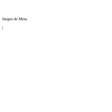
Juegos de Mesa
|