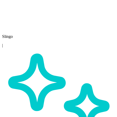
Slingo
|