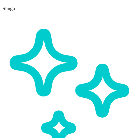
Slingo
|