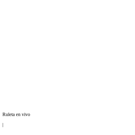
Ruleta en vivo
|