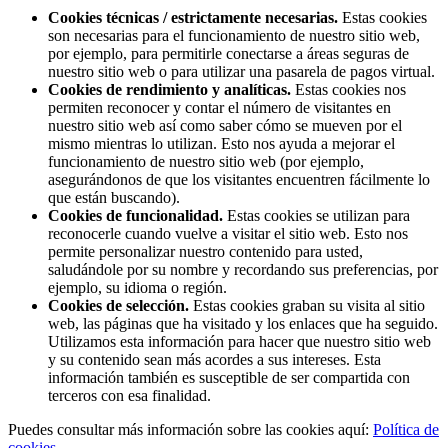
Cookies técnicas / estrictamente necesarias.
Estas cookies
son necesarias para el funcionamiento de nuestro sitio web,
por ejemplo, para permitirle conectarse a áreas seguras de
nuestro sitio web o para utilizar una pasarela de pagos virtual.
Cookies de rendimiento y analíticas.
Estas cookies nos
permiten reconocer y contar el número de visitantes en
nuestro sitio web así como saber cómo se mueven por el
mismo mientras lo utilizan. Esto nos ayuda a mejorar el
funcionamiento de nuestro sitio web (por ejemplo,
asegurándonos de que los visitantes encuentren fácilmente lo
que están buscando).
Cookies de funcionalidad.
Estas cookies se utilizan para
reconocerle cuando vuelve a visitar el sitio web. Esto nos
permite personalizar nuestro contenido para usted,
saludándole por su nombre y recordando sus preferencias, por
ejemplo, su idioma o región.
Cookies de selección.
Estas cookies graban su visita al sitio
web, las páginas que ha visitado y los enlaces que ha seguido.
Utilizamos esta información para hacer que nuestro sitio web
y su contenido sean más acordes a sus intereses. Esta
información también es susceptible de ser compartida con
terceros con esa finalidad.
Puedes consultar más información sobre las cookies aquí:
Política de
cookies