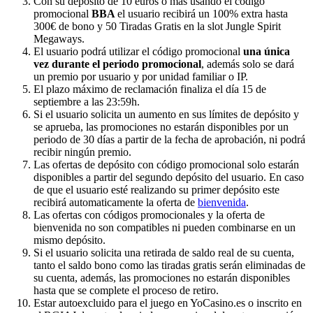
Con su depósito de 10 euros o más usando el código
promocional
BBA
el usuario recibirá un 100% extra hasta
300€ de bono y 50 Tiradas Gratis en la slot Jungle Spirit
Megaways.
El usuario podrá utilizar el código promocional
una única
vez durante el periodo promocional
, además solo se dará
un premio por usuario y por unidad familiar o IP.
El plazo máximo de reclamación finaliza el día 15 de
septiembre a las 23:59h.
Si el usuario solicita un aumento en sus límites de depósito y
se aprueba, las promociones no estarán disponibles por un
periodo de 30 días a partir de la fecha de aprobación, ni podrá
recibir ningún premio.
Las ofertas de depósito con código promocional solo estarán
disponibles a partir del segundo depósito del usuario. En caso
de que el usuario esté realizando su primer depósito este
recibirá automaticamente la oferta de
bienvenida
.
Las ofertas con códigos promocionales y la oferta de
bienvenida no son compatibles ni pueden combinarse en un
mismo depósito.
Si el usuario solicita una retirada de saldo real de su cuenta,
tanto el saldo bono como las tiradas gratis serán eliminadas de
su cuenta, además, las promociones no estarán disponibles
hasta que se complete el proceso de retiro.
Estar autoexcluido para el juego en YoCasino.es o inscrito en