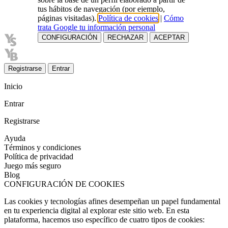
tus hábitos de navegación (por ejemplo,
páginas visitadas).
Política de cookies
|
Cómo
trata Google tu información personal
CONFIGURACIÓN
RECHAZAR
ACEPTAR
Registrarse
Entrar
Inicio
Entrar
Registrarse
Ayuda
Términos y condiciones
Política de privacidad
Juego más seguro
Blog
CONFIGURACIÓN DE COOKIES
Las cookies y tecnologías afines desempeñan un papel fundamental
en tu experiencia digital al explorar este sitio web. En esta
plataforma, hacemos uso específico de cuatro tipos de cookies: