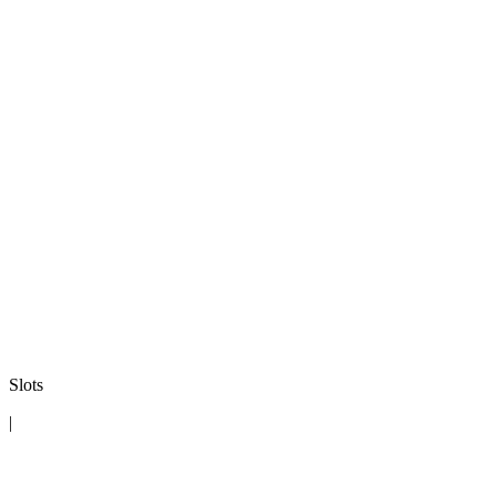
Slots
|