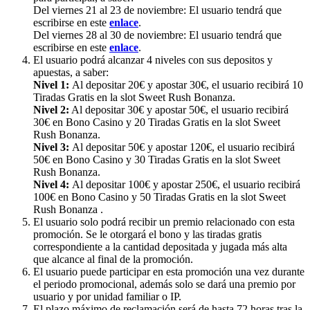
Del viernes 21 al 23 de noviembre: El usuario tendrá que
escribirse en este
enlace
.
Del viernes 28 al 30 de noviembre: El usuario tendrá que
escribirse en este
enlace
.
El usuario podrá alcanzar 4 niveles con sus depositos y
apuestas, a saber:
Nivel 1:
Al depositar 20€ y apostar 30€, el usuario recibirá 10
Tiradas Gratis en la slot Sweet Rush Bonanza.
Nivel 2:
Al depositar 30€ y apostar 50€, el usuario recibirá
30€ en Bono Casino y 20 Tiradas Gratis en la slot Sweet
Rush Bonanza.
Nivel 3:
Al depositar 50€ y apostar 120€, el usuario recibirá
50€ en Bono Casino y 30 Tiradas Gratis en la slot Sweet
Rush Bonanza.
Nivel 4:
Al depositar 100€ y apostar 250€, el usuario recibirá
100€ en Bono Casino y 50 Tiradas Gratis en la slot Sweet
Rush Bonanza .
El usuario solo podrá recibir un premio relacionado con esta
promoción. Se le otorgará el bono y las tiradas gratis
correspondiente a la cantidad depositada y jugada más alta
que alcance al final de la promoción.
El usuario puede participar en esta promoción una vez durante
el periodo promocional, además solo se dará una premio por
usuario y por unidad familiar o IP.
El plazo máximo de reclamación será de hasta 72 horas tras la