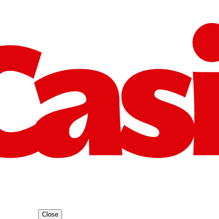
Close