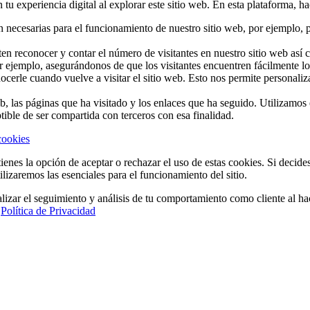
u experiencia digital al explorar este sitio web. En esta plataforma, h
 necesarias para el funcionamiento de nuestro sitio web, por ejemplo, pa
en reconocer y contar el número de visitantes en nuestro sitio web así
r ejemplo, asegurándonos de que los visitantes encuentren fácilmente l
nocerle cuando vuelve a visitar el sitio web. Esto nos permite personali
eb, las páginas que ha visitado y los enlaces que ha seguido. Utilizamo
tible de ser compartida con terceros con esa finalidad.
cookies
ienes la opción de aceptar o rechazar el uso de estas cookies. Si decide
ilizaremos las esenciales para el funcionamiento del sitio.
lizar el seguimiento y análisis de tu comportamiento como cliente al hac
a
Política de Privacidad