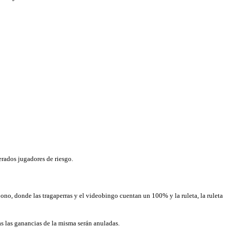
erados jugadores de riesgo.
ono, donde las tragaperras y el videobingo cuentan un 100% y la ruleta, la ruleta
as las ganancias de la misma serán anuladas.