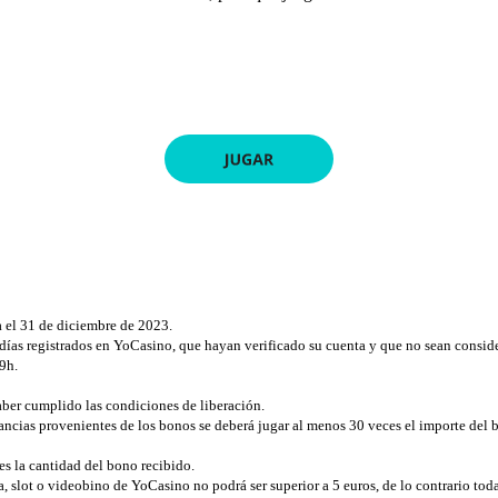
 el 31 de diciembre de 2023.
días registrados en YoCasino, que hayan verificado su cuenta y que no sean consid
9h.
aber cumplido las condiciones de liberación.
ancias provenientes de los bonos se deberá jugar al menos 30 veces el importe del b
s la cantidad del bono recibido.
, slot o videobino de YoCasino no podrá ser superior a 5 euros, de lo contrario tod