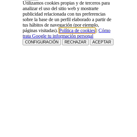
Utilizamos cookies propias y de terceros para
analizar el uso del sitio web y mostrarte
publicidad relacionada con tus preferencias
sobre la base de un perfil elaborado a partir de
tus hábitos de navegación (por ejemplo,
páginas visitadas).
Política de cookies
|
Cómo
trata Google tu información personal
CONFIGURACIÓN
RECHAZAR
ACEPTAR