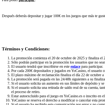
Después deberás depositar y jugar 100€ en los juegos que más te gust
Términos y Condiciones:
La promoción comienza el 20 de octubre de 2025 y finaliza el 
Sólo podrán participar en la promoción los usuarios que no sea
El usuario tendrá que inscribirse en este
enlace
para participar.
Por cada 200€ depositados y jugados en YoCasino, el usuario o
El plazo máximo de reclamación finaliza el día 22 de octubre a 
La promoción será pagada en las 24/48h siguientes a su finaliza
Si el usuario solicita un aumento en sus límites de depósito y s
Si el usuario solicita una retirada de saldo real de su cuenta, 
el proceso de retiro.
Estar autoexcluido para el juego en YoCasino.es o inscrito en 
YoCasino se reserva el derecho a modificar o cancelar esta prom
Si el usuario ha recibido esta comunicación por error y no cumple