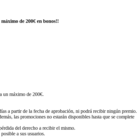
un máximo de 200€ en bonos!!
sta un máximo de 200€.
ías a partir de la fecha de aprobación, ni podrá recibir ningún premio.
, además, las promociones no estarán disponibles hasta que se complete
érdida del derecho a recibir el mismo.
 posible a sus usuarios.