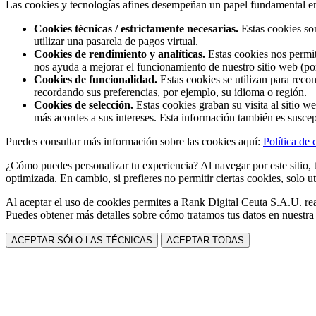
Las cookies y tecnologías afines desempeñan un papel fundamental en t
Cookies técnicas / estrictamente necesarias.
Estas cookies son
utilizar una pasarela de pagos virtual.
Cookies de rendimiento y analíticas.
Estas cookies nos permit
nos ayuda a mejorar el funcionamiento de nuestro sitio web (po
Cookies de funcionalidad.
Estas cookies se utilizan para reco
recordando sus preferencias, por ejemplo, su idioma o región.
Cookies de selección.
Estas cookies graban su visita al sitio w
más acordes a sus intereses. Esta información también es suscep
Puedes consultar más información sobre las cookies aquí:
Política de 
¿Cómo puedes personalizar tu experiencia? Al navegar por este sitio, t
optimizada. En cambio, si prefieres no permitir ciertas cookies, solo ut
Al aceptar el uso de cookies permites a Rank Digital Ceuta S.A.U. rea
Puedes obtener más detalles sobre cómo tratamos tus datos en nuestr
ACEPTAR SÓLO LAS TÉCNICAS
ACEPTAR TODAS