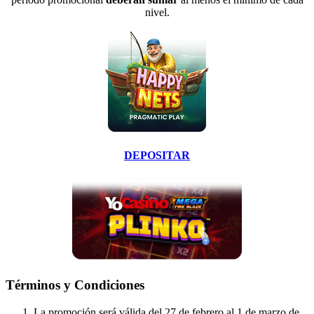
nivel.
DEPOSITAR
Términos y Condiciones
La promoción será válida del 27 de febrero al 1 de marzo de