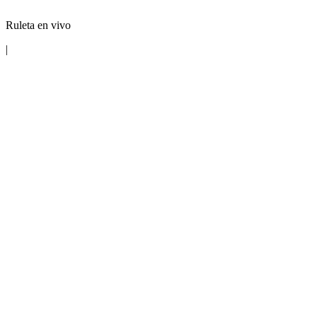
Ruleta en vivo
|