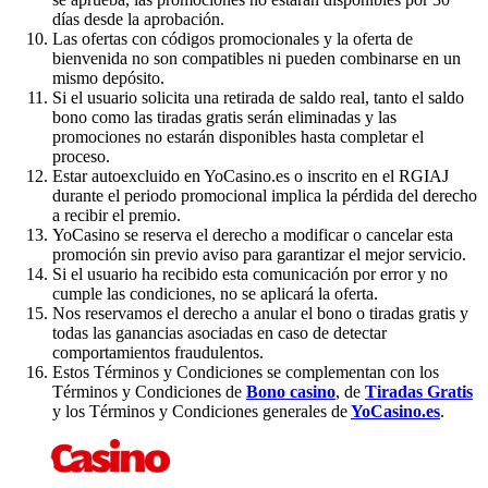
días desde la aprobación.
Las ofertas con códigos promocionales y la oferta de
bienvenida no son compatibles ni pueden combinarse en un
mismo depósito.
Si el usuario solicita una retirada de saldo real, tanto el saldo
bono como las tiradas gratis serán eliminadas y las
promociones no estarán disponibles hasta completar el
proceso.
Estar autoexcluido en YoCasino.es o inscrito en el RGIAJ
durante el periodo promocional implica la pérdida del derecho
a recibir el premio.
YoCasino se reserva el derecho a modificar o cancelar esta
promoción sin previo aviso para garantizar el mejor servicio.
Si el usuario ha recibido esta comunicación por error y no
cumple las condiciones, no se aplicará la oferta.
Nos reservamos el derecho a anular el bono o tiradas gratis y
todas las ganancias asociadas en caso de detectar
comportamientos fraudulentos.
Estos Términos y Condiciones se complementan con los
Términos y Condiciones de
Bono casino
, de
Tiradas Gratis
y los Términos y Condiciones generales de
YoCasino.es
.