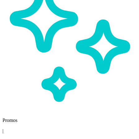
Promos
|