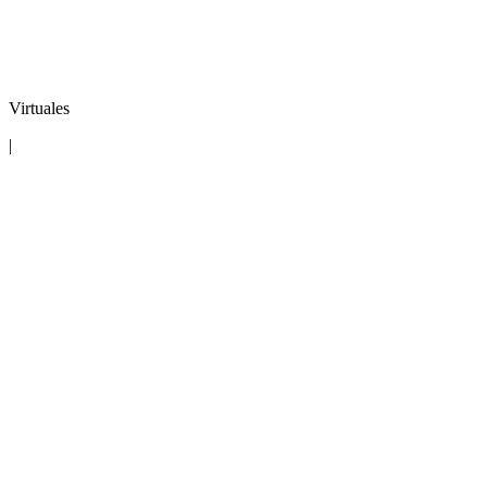
Virtuales
|