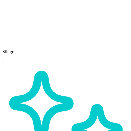
Slingo
|