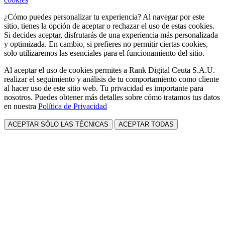
¿Cómo puedes personalizar tu experiencia? Al navegar por este
sitio, tienes la opción de aceptar o rechazar el uso de estas cookies.
Si decides aceptar, disfrutarás de una experiencia más personalizada
y optimizada. En cambio, si prefieres no permitir ciertas cookies,
solo utilizaremos las esenciales para el funcionamiento del sitio.
Al aceptar el uso de cookies permites a Rank Digital Ceuta S.A.U.
realizar el seguimiento y análisis de tu comportamiento como cliente
al hacer uso de este sitio web. Tu privacidad es importante para
nosotros. Puedes obtener más detalles sobre cómo tratamos tus datos
en nuestra
Política de Privacidad
ACEPTAR SÓLO LAS TÉCNICAS
ACEPTAR TODAS