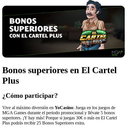
Bonos superiores en El Cartel
Plus
¿Cómo participar?
Vive al máximo diversión en
YoCasino
: Juega en los juegos de
MGA Games durante el periodo promocional y llévate 5 bonos
superiores. ¡Y hay más! Porque si juegas 30€ o más en
El Cartel
Plus
podrás recibir 25 Bonos Superiores extra.