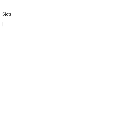
Slots
|