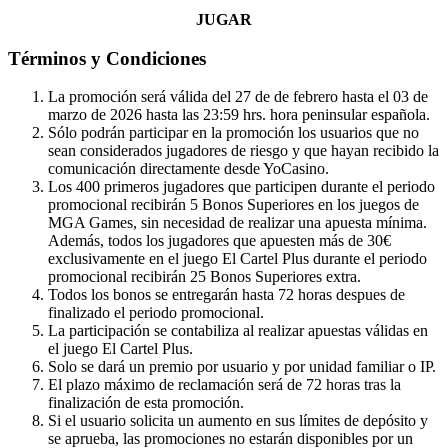
JUGAR
Términos y Condiciones
La promoción será válida del 27 de de febrero hasta el 03 de
marzo de 2026 hasta las 23:59 hrs. hora peninsular española.
Sólo podrán participar en la promoción los usuarios que no
sean considerados jugadores de riesgo y que hayan recibido la
comunicación directamente desde YoCasino.
Los 400 primeros jugadores que participen durante el periodo
promocional recibirán 5 Bonos Superiores en los juegos de
MGA Games, sin necesidad de realizar una apuesta mínima.
Además, todos los jugadores que apuesten más de 30€
exclusivamente en el juego El Cartel Plus durante el periodo
promocional recibirán 25 Bonos Superiores extra.
Todos los bonos se entregarán hasta 72 horas despues de
finalizado el periodo promocional.
La participación se contabiliza al realizar apuestas válidas en
el juego El Cartel Plus.
Solo se dará un premio por usuario y por unidad familiar o IP.
El plazo máximo de reclamación será de 72 horas tras la
finalización de esta promoción.
Si el usuario solicita un aumento en sus límites de depósito y
se aprueba, las promociones no estarán disponibles por un