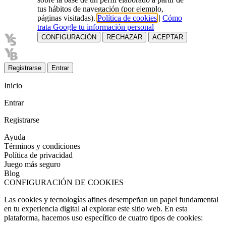
tus hábitos de navegación (por ejemplo,
páginas visitadas).
Política de cookies
|
Cómo
trata Google tu información personal
CONFIGURACIÓN
RECHAZAR
ACEPTAR
Registrarse
Entrar
Inicio
Entrar
Registrarse
Ayuda
Términos y condiciones
Política de privacidad
Juego más seguro
Blog
CONFIGURACIÓN DE COOKIES
Las cookies y tecnologías afines desempeñan un papel fundamental
en tu experiencia digital al explorar este sitio web. En esta
plataforma, hacemos uso específico de cuatro tipos de cookies: