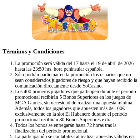
Términos y Condiciones
La promoción será válida del 17 hasta el 19 de abril de 2026
hasta las 23:59 hrs. hora peninsular española.
Sólo podrán participar en la promoción los usuarios que no
sean considerados jugadores de riesgo y que hayan recibido la
comunicación directamente desde YoCasino.
Los 400 primeros jugadores que participen durante el periodo
promocional recibirán 5 Bonos Superiores en los juegos de
MGA Games, sin necesidad de realizar una apuesta mínima.
Además, todos los jugadores que apuesten más de 100€
exclusivamente en la slot El Habanero durante el periodo
promocional recibirán 80 Bonos Superiores extra.
Todos los bonos se entregarán hasta 72 horas tras la
finalización del periodo promocional.
La participación se contabiliza al realizar apuestas válidas en