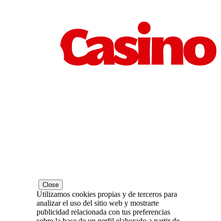
Close
Utilizamos cookies propias y de terceros para
analizar el uso del sitio web y mostrarte
publicidad relacionada con tus preferencias
sobre la base de un perfil elaborado a partir de