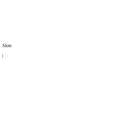
Slots
|