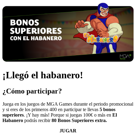
¡Llegó el habanero!
¿Cómo participar?
Juega en los juegos de MGA Games durante el periodo promocional
y si eres de los primeros 400 en participar te llevas
5 bonos
superiores
. ¡Y hay más! Porque si juegas 100€ o más en
El
Habanero
podrás recibir
80 Bonos Superiores extra.
JUGAR