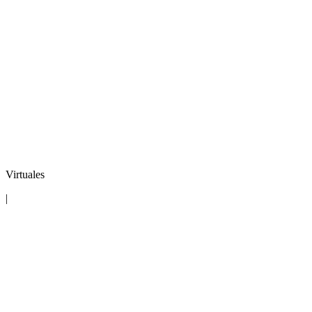
Virtuales
|